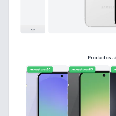
Productos si
20
143
AHORRÁS
AHORRÁS
A
USD
USD