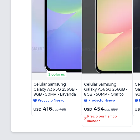
2 colores
Celular Samsung
Celular Samsung
Ce
Galaxy A36 5G 256GB -
Galaxy A56 5G 256GB -
Ga
8GB - 50MP - Lavanda
8GB - 50MP - Grafito
4G
Producto Nuevo
Producto Nuevo
416
454
USD
436
USD
597
U
USD
USD
Precio por tiempo
limitado