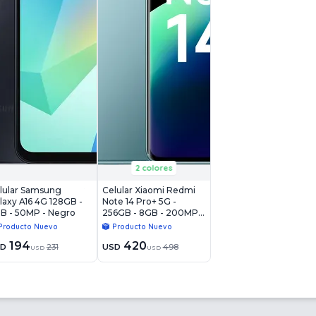
2 colores
lular Samsung
Celular Xiaomi Redmi
laxy A16 4G 128GB -
Note 14 Pro+ 5G -
B - 50MP - Negro
256GB - 8GB - 200MP -
Azul Escarcha
Producto Nuevo
Producto Nuevo
194
420
SD
231
USD
498
USD
USD