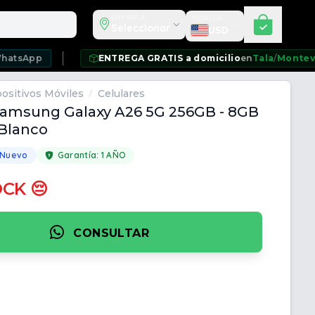
Seleccionar moneda
ENVIAR A
MONEDA
Seleccionar
USD
ENTREGA GRATIS a domicilio
en
Tala
/
Montevideo
/
Ciud
ositivos Móviles
Celulares
/
Samsung Galaxy A26 5G 256GB - 8GB
 Blanco
 Nuevo
Garantía:
1 AÑO
OCK 😔
CONSULTAR