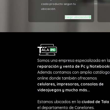
cada producto según tu
comp
ubicación.
brin
al 1
Elegir ubicación
Somos una empresa especializada en l
reparación y venta de Pc y Notebook
Además contamos con amplio catálogo
online donde también ofrecemos
celulares, impresoras, consolas de
videojuegos y mucho más...
Estamos ubicados en la
ciudad de Tala
el departamento de Canelones.