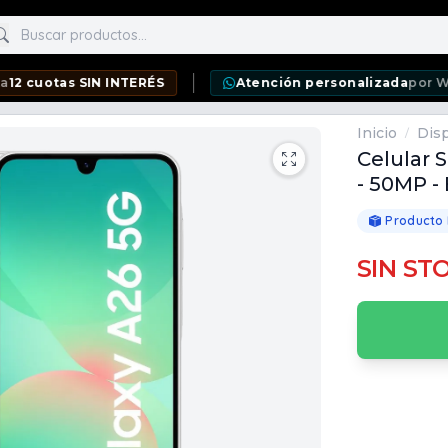
scar productos
as SIN INTERÉS
Atención personalizada
por WhatsApp
Inicio
Disp
/
Celular 
- 50MP -
Producto
SIN ST