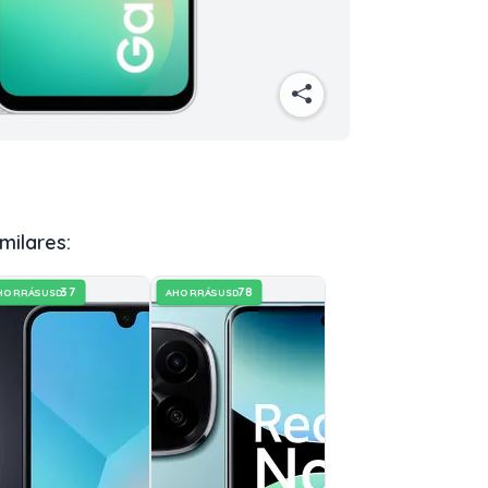
milares:
37
78
HORRÁS
AHORRÁS
USD
USD