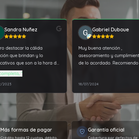
Sandra Nuñez
Gabriel Duboue
ro destacar la cálida
Muy buena atención ,
ción que brindan y lo
asesoramiento y cumplimien
icativos que son a la hora de
de lo acordado. Recomiendo
actarlos. Compre una
completa
book Asus, que resulto
2/2023
18/07/2024
enda máquina, más de lo
esperaba. Una vez realizado
epósito ya me dijeron que día
a estar la compra en la
cia para retirar y no hubo
ún inconveniente, todo fue
Más formas de pagar
Garantía oficial
de a como me lo dijeron.
y muy contenta con la
Crédito hasta 12 cuotas, débito,
Cobertura por defectos de