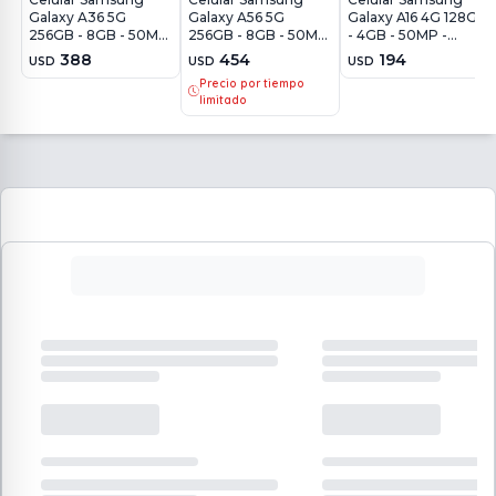
Galaxy A36 5G
Galaxy A56 5G
Galaxy A16 4G 128GB
256GB - 8GB - 50MP
256GB - 8GB - 50MP
- 4GB - 50MP -
- Negro
- Grafito
Negro
388
454
194
USD
USD
USD
Precio por tiempo
limitado