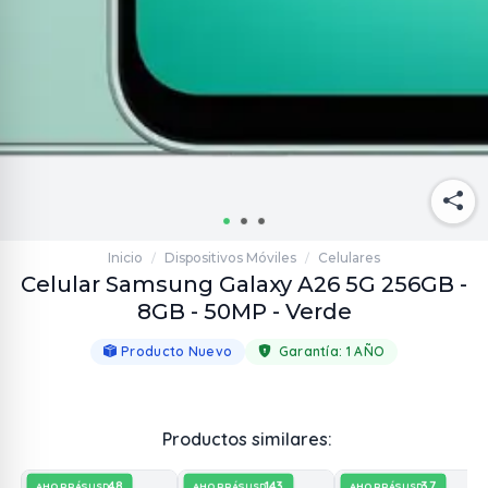
Inicio
Dispositivos Móviles
Celulares
/
/
Celular Samsung Galaxy A26 5G 256GB -
8GB - 50MP - Verde
Producto Nuevo
Garantía:
1 AÑO
Productos similares:
48
143
37
AHORRÁS
AHORRÁS
AHORRÁS
USD
USD
USD