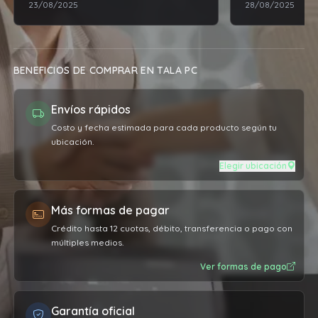
23/08/2025
28/08/2025
molestia de llamar a Epson para que
yo al otro día tuviese la impresora y
poder terminar un trabajo
importante . Por si fuese poco
BENEFICIOS DE COMPRAR EN TALA PC
después me pasó mensaje al otro
día a ver si había recibido el paquete
Envíos rápidos
. La atención 12 de 10 !!
Costo y fecha estimada para cada producto según tu
ubicación.
Elegir ubicación
Más formas de pagar
Crédito hasta 12 cuotas, débito, transferencia o pago con
múltiples medios.
Ver formas de pago
Garantía oficial