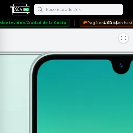
Buscar productos
evideo
/
Ciudad de la Costa
Pagá en
USD
o
$
en hasta
12 
neda