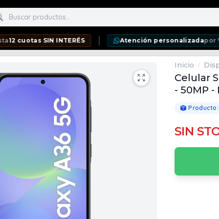
scar productos
tas SIN INTERÉS
Atención personalizada
por WhatsAp
Inicio
Disp
/
Celular 
- 50MP -
Producto
SIN ST