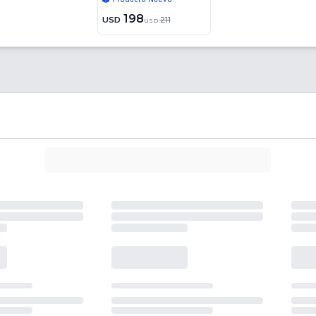
198
USD
211
USD