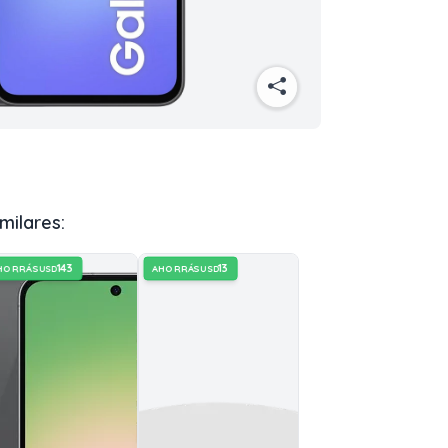
milares:
143
13
HORRÁS
AHORRÁS
USD
USD