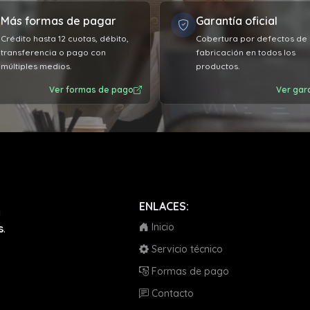
Más formas de pagar
Garantía oficial
Crédito hasta 12 cuotas, débito,
Cobertura por defectos de
transferencia o pago con
fabricación en todos los
múltiples medios.
productos.
Ver formas de pago
Ver gar
ENLACES:
a
Inicio
s
.
Servicio técnico
Formas de pago
Contacto