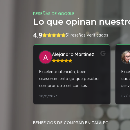
RESEÑAS DE GOOGLE
Lo que opinan nuestro
4.9
51 reseñas verificadas
Alejandro Martinez
Excelente atención, buen
Exce
asesoramiento ya que pesaba
cada
comprar otro cel con sus
serv
recomendaciones compre algo
la d
28/11/2023
02/0
mejor, por poco dinero más. En
cuanto al producto superó mis
expectativas.
BENEFICIOS DE COMPRAR EN TALA PC