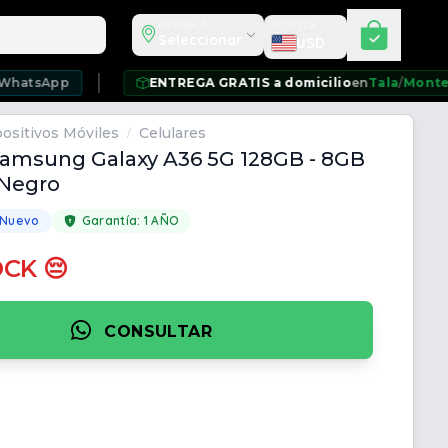
Seleccionar moneda
ENVIAR A
MONEDA
Seleccionar
USD
p
ENTREGA GRATIS a domicilio
en
Tala
/
Montevideo
/
Ciu
ositivos Móviles
Celulares
/
Samsung Galaxy A36 5G 128GB - 8GB
 Negro
 Nuevo
Garantía:
1 AÑO
OCK 😔
CONSULTAR