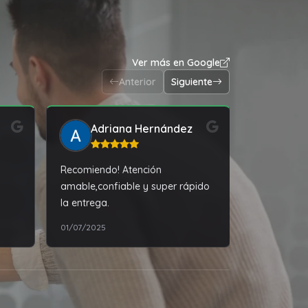
Ver más en Google
Anterior
Siguiente
Adriana Hernández
Cam
Recomiendo! Atención
Muy buena 
amable,confiable y super rápido
servicio. M
la entrega.
claridad, c
acordado y 
01/07/2025
07/01/2026
compra fue 
Totalmente