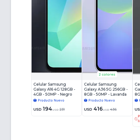
2 colores
Celular Samsung
Celular Samsung
Ce
Galaxy A16 4G 128GB -
Galaxy A36 5G 256GB -
Ga
4GB - 50MP - Negro
8GB - 50MP - Lavanda
8G
Producto Nuevo
Producto Nuevo
194
416
USD
231
USD
436
U
USD
USD
P
l