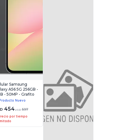
lular Samsung
laxy A56 5G 256GB -
B - 50MP - Grafito
Producto Nuevo
454
SD
597
USD
recio por tiempo
imitado