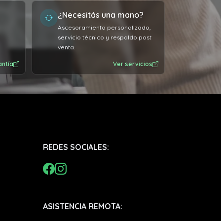
¿Necesitás una mano?
Ascesoramiento personalizado,
servicio técnico y respaldo post
venta.
antía
Ver servicios
REDES SOCIALES:
ASISTENCIA REMOTA: