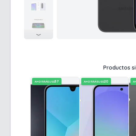
Productos si
37
20
AHORRÁS
AHORRÁS
A
USD
USD