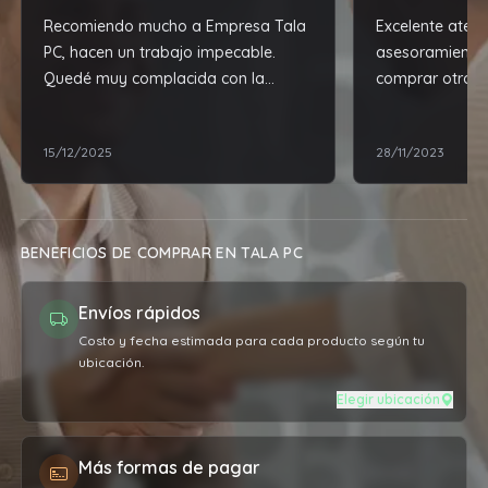
Recomiendo mucho a Empresa Tala
Excelente atenc
PC, hacen un trabajo impecable.
asesoramiento
Quedé muy complacida con la
comprar otro ce
reparación de mi laptop.
recomendacion
mejor, por poc
15/12/2025
28/11/2023
cuanto al prod
expectativas.
BENEFICIOS DE COMPRAR EN TALA PC
Envíos rápidos
Costo y fecha estimada para cada producto según tu
ubicación.
Elegir ubicación
Más formas de pagar