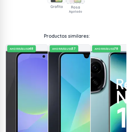
Grafito
Rosa
Agotado
Productos similares:
48
37
78
AHORRÁS
AHORRÁS
AHORRÁS
USD
USD
USD