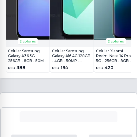
2 colores
2 colores
Celular Samsung
Celular Samsung
Celular Xiaomi
Galaxy A36 5G
Galaxy A16 4G 128GB
Redmi Note 14 Pro+
256GB - 8GB - 50MP
- 4GB - 50MP -
5G - 256GB - 8GB -
- Negro
Negro
200MP - Azul
388
194
420
USD
USD
USD
Escarcha