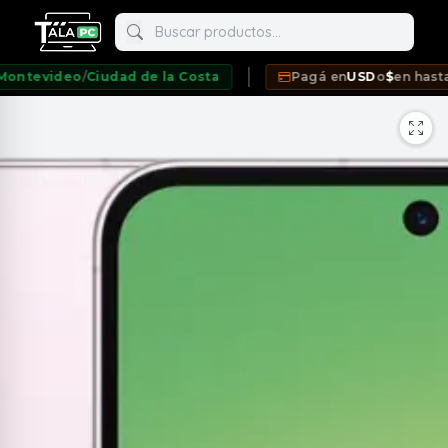
Buscar productos
evideo
/
Ciudad de la Costa
Pagá en
USD
o
$
en hasta
12 
neda