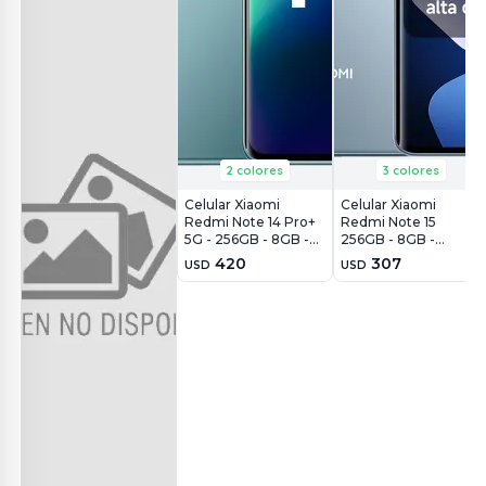
2 colores
3 colores
Celular Xiaomi
Celular Xiaomi
Redmi Note 14 Pro+
Redmi Note 15
5G - 256GB - 8GB -
256GB - 8GB -
200MP - Azul
108MP - Azul Glaciar
420
307
USD
USD
Escarcha