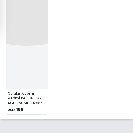
Celular Xiaomi
Redmi 15C 128GB -
4GB - 50MP - Negro
de medianoche
198
USD