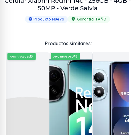
Celular Xiaomi Redmi 14c - 256GB - 4GB -
50MP - Verde Salvia
Producto Nuevo
Garantía:
1 AÑO
Productos similares:
13
78
AHORRÁS
AHORRÁS
USD
USD