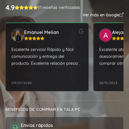
4.9
51 reseñas verificadas
Ver más en Google
Emanuel Melian
Alejand
Excelente servicio! Rápido y fácil
Excelente atenc
comunicación y entrega del
asesoramiento
producto. Excelente relación precio
comprar otro ce
calidad.
recomendacion
mejor, por poc
09/07/2024
28/11/2023
cuanto al prod
expectativas.
BENEFICIOS DE COMPRAR EN TALA PC
Envíos rápidos