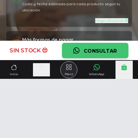
Costo y fecha estimada para cada producto según tu
ubicación.
Elegir ubicación
Más formas de pagar
Crédito hasta 12 cuotas, débito, transferencia o pago con
SIN STOCK 😔
CONSULTAR
múltiples medios.
Ver formas de pago
Inicio
Seleccionar
Menú
WhatsApp
Carrito
Garantía oficial
Cobertura por defectos de fabricación en todos los
productos.
Ver garantía
¿Necesitás una mano?
Ascesoramiento personalizado, servicio técnico y