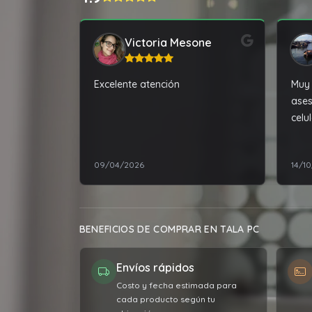
Victoria Mesone
Excelente atención
Muy 
ases
celul
09/04/2026
14/1
BENEFICIOS DE COMPRAR EN TALA PC
Envíos rápidos
Costo y fecha estimada para
cada producto según tu