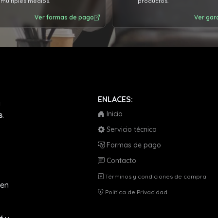
múltiples medios.
productos.
Ver formas de pago
Ver gar
ENLACES:
a
Inicio
s
.
Servicio técnico
Formas de pago
Contacto
Términos y condiciones de compra
en
Política de Privacidad