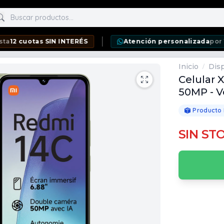
scar productos
tas SIN INTERÉS
Atención personalizada
por WhatsAp
Inicio
Disp
/
Celular 
50MP - V
Producto
SIN ST