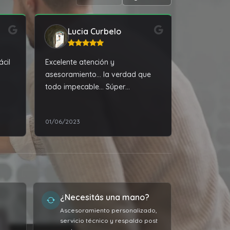
Lucia Curbelo
Ant
ácil
Excelente atención y
Excelente a
asesoramiento... la verdad que
técnico, en
todo impecable... Súper
forma
recomendable
01/06/2023
01/06/2023
¿Necesitás una mano?
Ascesoramiento personalizado,
servicio técnico y respaldo post