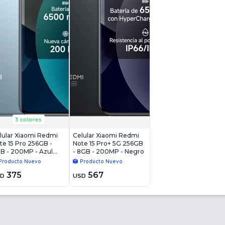
3 colores
lular Xiaomi Redmi
Celular Xiaomi Redmi
te 15 Pro 256GB -
Note 15 Pro+ 5G 256GB
B - 200MP - Azul
- 8GB - 200MP - Negro
aciar
Producto Nuevo
Producto Nuevo
375
567
SD
USD