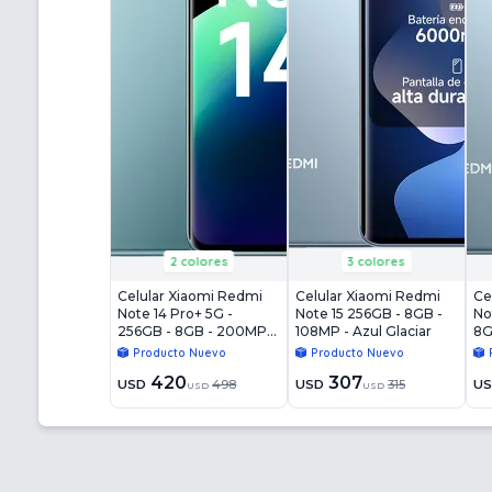
2 colores
3 colores
Celular Xiaomi Redmi
Celular Xiaomi Redmi
Ce
Note 14 Pro+ 5G -
Note 15 256GB - 8GB -
No
256GB - 8GB - 200MP -
108MP - Azul Glaciar
8G
Azul Escarcha
Gl
Producto Nuevo
Producto Nuevo
420
307
USD
498
USD
315
U
USD
USD