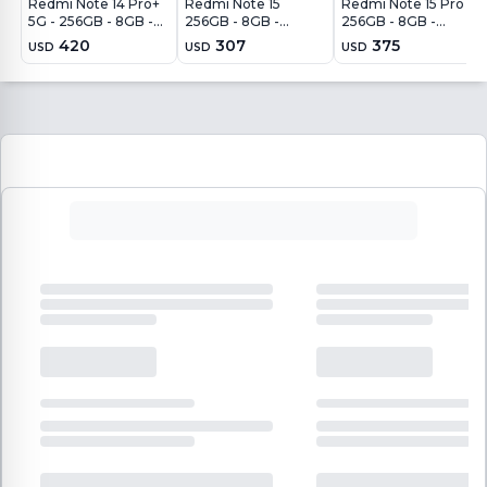
Redmi Note 14 Pro+
Redmi Note 15
Redmi Note 15 Pro
5G - 256GB - 8GB -
256GB - 8GB -
256GB - 8GB -
200MP - Azul
108MP - Azul Glaciar
200MP - Negro
420
307
375
USD
USD
USD
Escarcha