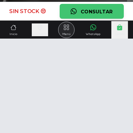
Ver garantía
SIN STOCK 😔
CONSULTAR
¿Necesitás una mano?
Ascesoramiento personalizado, servicio técnico y
Inicio
Seleccionar
Menú
WhatsApp
Carrito
respaldo post venta.
Ver servicios
Somos una empresa especializada en la
reparación y
venta de Pc y Notebooks
.
Además contamos con amplio catálogo online donde
también ofrecemos
celulares, impresoras, consolas
de videojuegos y mucho más...