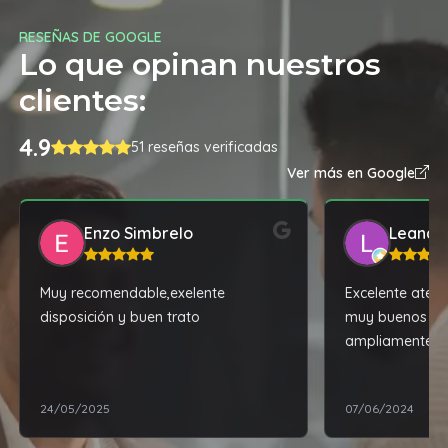
RESEÑAS DE GOOGLE
Lo que opinan nuestros
clientes:
4.9
51 reseñas verificadas
Ver más en Google
Enzo Simbrelo
Leandr
Muy recomendable,exelente
Excelente atenc
disposición y buen trato
muy buenos pr
ampliamente.
24/05/2025
07/06/2024