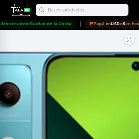
Buscar productos
tevideo
/
Ciudad de la Costa
Pagá en
USD
o
$
en hasta
12 
neda