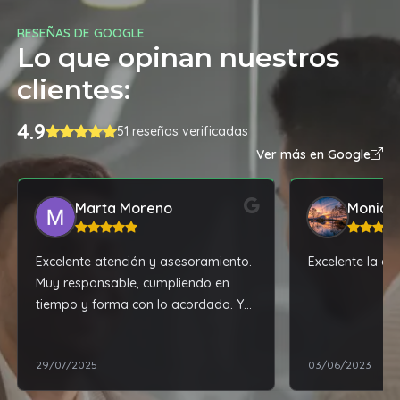
RESEÑAS DE GOOGLE
Lo que opinan nuestros
clientes:
4.9
51 reseñas verificadas
Ver más en Google
Marta Moreno
Monica
Excelente atención y asesoramiento.
Excelente la ate
Muy responsable, cumpliendo en
tiempo y forma con lo acordado. Y
además, tiene los mejores precios de
la zona. 100% recomendable!!!
29/07/2025
03/06/2023