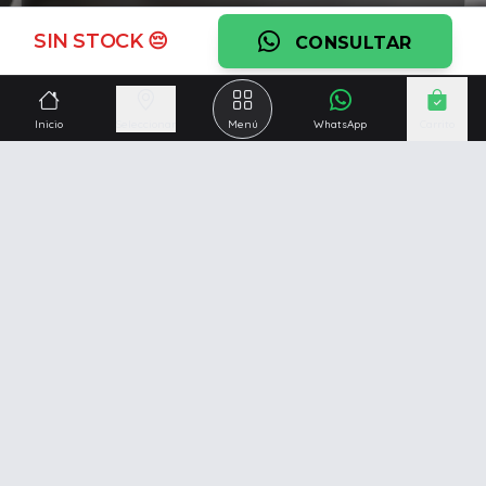
Ver garantía
SIN STOCK 😔
CONSULTAR
¿Necesitás una mano?
Ascesoramiento personalizado, servicio técnico y
Inicio
Seleccionar
Menú
WhatsApp
Carrito
respaldo post venta.
Ver servicios
Somos una empresa especializada en la
reparación y
venta de Pc y Notebooks
.
Además contamos con amplio catálogo online donde
también ofrecemos
celulares, impresoras, consolas
de videojuegos y mucho más...