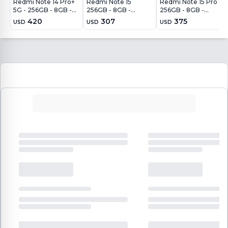
Redmi Note 14 Pro+
Redmi Note 15
Redmi Note 15 Pro
5G - 256GB - 8GB -
256GB - 8GB -
256GB - 8GB -
200MP - Azul
108MP - Azul Glaciar
200MP - Negro
420
307
375
USD
USD
USD
Escarcha