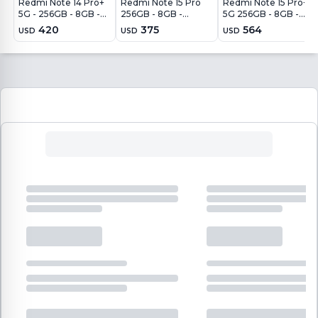
Redmi Note 14 Pro+
Redmi Note 15 Pro
Redmi Note 15 Pro+
5G - 256GB - 8GB -
256GB - 8GB -
5G 256GB - 8GB -
200MP - Azul
200MP - Azul Glaciar
200MP - Café Moca
420
375
564
USD
USD
USD
Escarcha