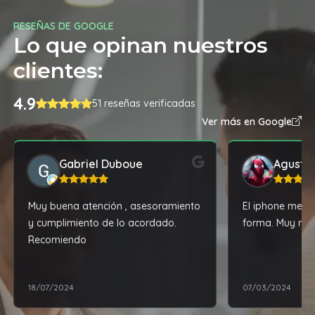
RESEÑAS DE GOOGLE
Lo que opinan nuestros
clientes:
4.9
51 reseñas verificadas
Ver más en Google
Gabriel Duboue
Agustín
Muy buena atención , asesoramiento
El iphone me ll
y cumplimiento de lo acordado.
forma. Muy re
Recomiendo
18/07/2024
07/03/2024