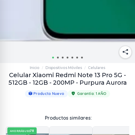
Inicio
Dispositivos Móviles
Celulares
/
/
Celular Xiaomi Redmi Note 13 Pro 5G -
512GB - 12GB - 200MP - Purpura Aurora
Producto Nuevo
Garantía:
1 AÑO
Productos similares:
78
AHORRÁS
USD