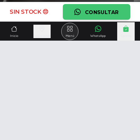
Ver garantía
SIN STOCK 😔
CONSULTAR
¿Necesitás una mano?
Ascesoramiento personalizado, servicio técnico y
Inicio
Seleccionar
Menú
WhatsApp
Carrito
respaldo post venta.
Ver servicios
Somos una empresa especializada en la
reparación y
venta de Pc y Notebooks
.
Además contamos con amplio catálogo online donde
también ofrecemos
celulares, impresoras, consolas
de videojuegos y mucho más...