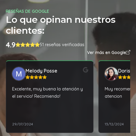
RESEÑAS DE GOOGLE
Lo que opinan nuestros
clientes:
4.9
51 reseñas verificadas
Ver más en Google
Melody Posse
Doris Vi
Excelente, muy buena la atención y
Muy recomendab
el servicio! Recomiendo!
atencion
29/07/2024
13/12/2024