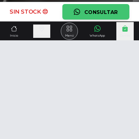
Ver garantía
SIN STOCK 😔
CONSULTAR
¿Necesitás una mano?
Ascesoramiento personalizado, servicio técnico y
Inicio
Seleccionar
Menú
WhatsApp
Carrito
respaldo post venta.
Ver servicios
Somos una empresa especializada en la
reparación y
venta de Pc y Notebooks
.
Además contamos con amplio catálogo online donde
también ofrecemos
celulares, impresoras, consolas
de videojuegos y mucho más...