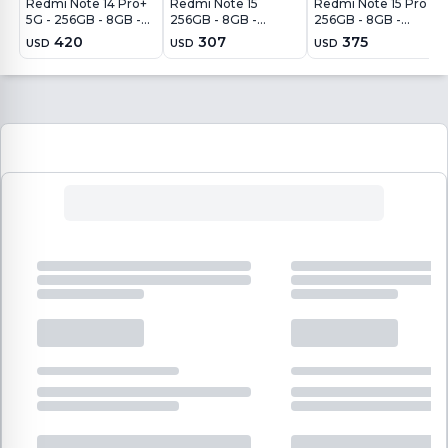
Redmi Note 14 Pro+
Redmi Note 15
Redmi Note 15 Pro
5G - 256GB - 8GB -
256GB - 8GB -
256GB - 8GB -
200MP - Azul
108MP - Azul Glaciar
200MP - Azul Glaciar
420
307
375
USD
USD
USD
Escarcha