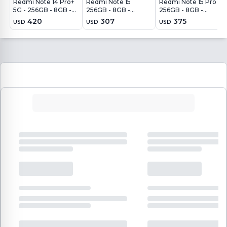
Redmi Note 14 Pro+
Redmi Note 15
Redmi Note 15 Pro
5G - 256GB - 8GB -
256GB - 8GB -
256GB - 8GB -
200MP - Azul
108MP - Azul Glaciar
200MP - Azul Glaciar
420
307
375
USD
USD
USD
Escarcha