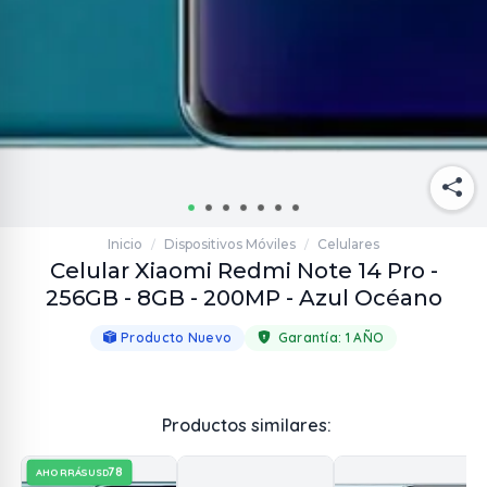
Inicio
Dispositivos Móviles
Celulares
/
/
Celular Xiaomi Redmi Note 14 Pro -
256GB - 8GB - 200MP - Azul Océano
Producto Nuevo
Garantía:
1 AÑO
Productos similares:
78
AHORRÁS
USD