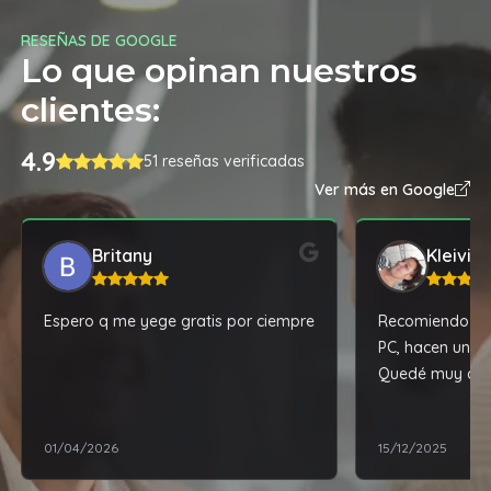
RESEÑAS DE GOOGLE
Lo que opinan nuestros
clientes:
4.9
51 reseñas verificadas
Ver más en Google
Britany
Kleivis
Espero q me yege gratis por ciempre
Recomiendo mu
PC, hacen un tr
Quedé muy com
reparación de m
01/04/2026
15/12/2025