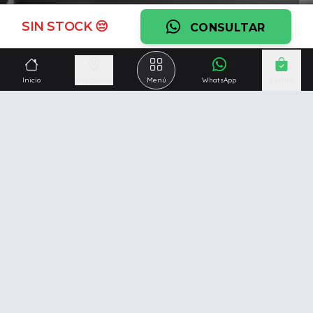
Ver garantía
SIN STOCK 😔
CONSULTAR
¿Necesitás una mano?
Ascesoramiento personalizado, servicio técnico y
Inicio
Seleccionar
Menú
WhatsApp
Carrito
respaldo post venta.
Ver servicios
Somos una empresa especializada en la
reparación y
venta de Pc y Notebooks
.
Además contamos con amplio catálogo online donde
también ofrecemos
celulares, impresoras, consolas
de videojuegos y mucho más...