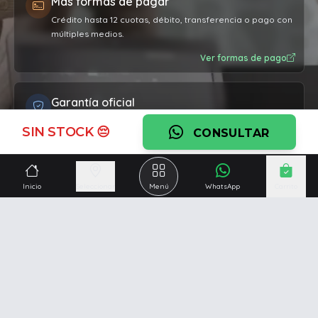
Más formas de pagar
Crédito hasta 12 cuotas, débito, transferencia o pago con
múltiples medios.
Ver formas de pago
Garantía oficial
Cobertura por defectos de fabricación en todos los
SIN STOCK 😔
CONSULTAR
productos.
Ver garantía
Inicio
Seleccionar
Menú
WhatsApp
Carrito
¿Necesitás una mano?
Ascesoramiento personalizado, servicio técnico y
respaldo post venta.
Ver servicios