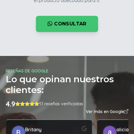
el producto adecuado para ti.
CONSULTAR
RESEÑAS DE GOOGLE
Lo que opinan nuestros
clientes:
4.9
51 reseñas verificadas
Ver más en Google
Britany
alicia o