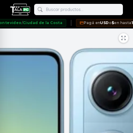
Buscar productos
video
/
Ciudad de la Costa
Pagá en
USD
o
$
en hasta
12 cu
neda