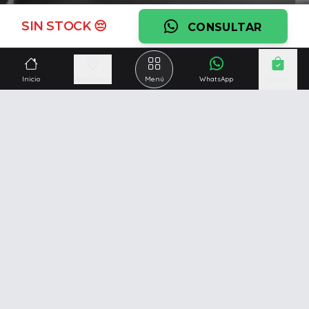
Ver garantía
SIN STOCK 😔
CONSULTAR
¿Necesitás una mano?
Ascesoramiento personalizado, servicio técnico y
Inicio
Seleccionar
Menú
WhatsApp
Carrito
respaldo post venta.
Ver servicios
Somos una empresa especializada en la
reparación y
venta de Pc y Notebooks
.
Además contamos con amplio catálogo online donde
también ofrecemos
celulares, impresoras, consolas
de videojuegos y mucho más...