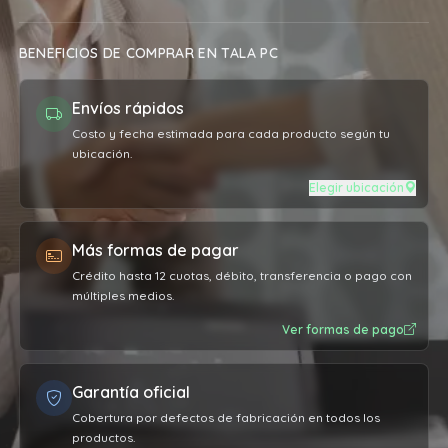
obra vs el precio pagado por el
servicio. Sumamente conforme, la
BENEFICIOS DE COMPRAR EN TALA PC
máquina vuela más que nunca. Muy
agradecido 👏🏼
Envíos rápidos
Costo y fecha estimada para cada producto según tu
ubicación.
Elegir ubicación
Más formas de pagar
Crédito hasta 12 cuotas, débito, transferencia o pago con
múltiples medios.
Ver formas de pago
Garantía oficial
Cobertura por defectos de fabricación en todos los
productos.