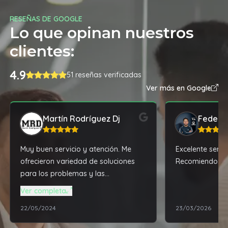
RESEÑAS DE GOOGLE
Lo que opinan nuestros
clientes:
4.9
51 reseñas verificadas
Ver más en Google
Martín Rodríguez Dj
Federic
Muy buen servicio y atención. Me
Excelente servi
ofrecieron variedad de soluciones
Recomiendo.
para los problemas y las
actualizaciones que necesitaba mi
Ver completa
notebook, todo acorde a mis altas
22/05/2024
23/03/2026
exigencias profesionales. Excelente
relación de productos / mano de