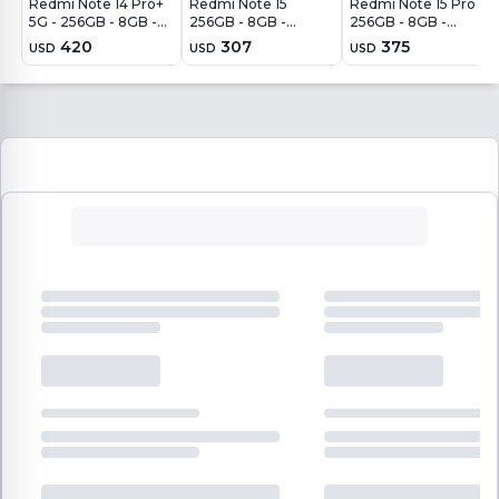
Redmi Note 14 Pro+
Redmi Note 15
Redmi Note 15 Pro
5G - 256GB - 8GB -
256GB - 8GB -
256GB - 8GB -
200MP - Azul
108MP - Azul Glaciar
200MP - Azul Glaciar
420
307
375
USD
USD
USD
Escarcha