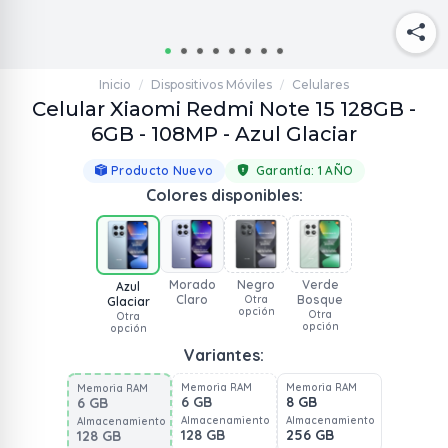
Inicio
Dispositivos Móviles
Celulares
/
/
Celular Xiaomi Redmi Note 15 128GB -
6GB - 108MP - Azul Glaciar
Producto Nuevo
Garantía:
1 AÑO
Colores disponibles:
Morado
Negro
Verde
Azul
Claro
Bosque
Otra
Glaciar
opción
Otra
Otra
opción
opción
Variantes:
Memoria RAM
Memoria RAM
Memoria RAM
6 GB
8 GB
6 GB
Almacenamiento
Almacenamiento
Almacenamiento
128 GB
256 GB
128 GB