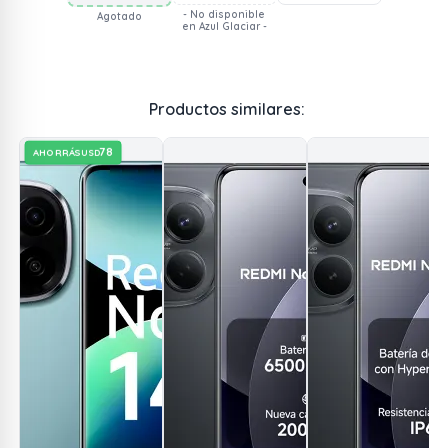
- No disponible
Agotado
en Azul Glaciar -
Productos similares:
78
AHORRÁS
USD