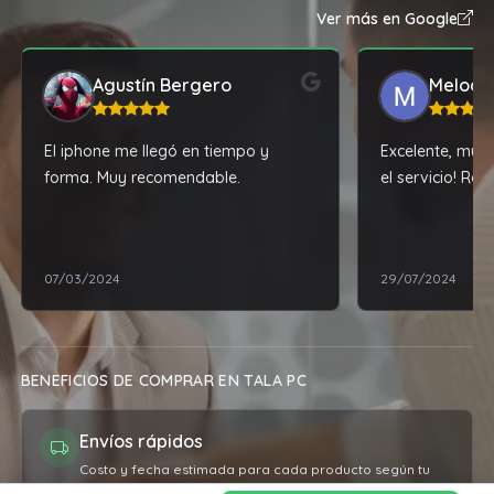
Ver más en Google
Agustín Bergero
Melody
El iphone me llegó en tiempo y
Excelente, muy 
forma. Muy recomendable.
el servicio! Re
07/03/2024
29/07/2024
BENEFICIOS DE COMPRAR EN TALA PC
Envíos rápidos
Costo y fecha estimada para cada producto según tu
ubicación.