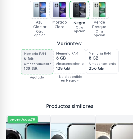
Azul
Morado
Verde
Negro
Glaciar
Claro
Bosque
Otra
opción
Otra
Otra
opción
opción
Variantes:
Memoria RAM
Memoria RAM
Memoria RAM
6 GB
8 GB
6 GB
Almacenamiento
Almacenamiento
Almacenamiento
128 GB
256 GB
128 GB
- No disponible
Agotado
en Negro -
Productos similares:
78
AHORRÁS
USD