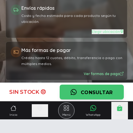
Envíos rápidos
Costo y fecha estimada para cada producto según tu
ubicación.
Elegir ubicación
Más formas de pagar
Crédito hasta 12 cuotas, débito, transferencia o pago con
múltiples medios.
Ver formas de pago
SIN STOCK 😔
Garantía oficial
CONSULTAR
Cobertura por defectos de fabricación en todos los
productos.
Inicio
Seleccionar
Menú
WhatsApp
Carrito
Ver garantía