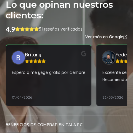
Lo que opinan nuestros
clientes:
4.9
51 reseñas verificadas
Ver más en Google
Britany
Federic
Espero q me yege gratis por ciempre
Excelente servi
Recomiendo.
01/04/2026
23/03/2026
BENEFICIOS DE COMPRAR EN TALA PC