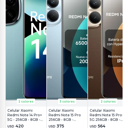
2 colores
3 colores
2 colores
Celular Xiaomi
Celular Xiaomi
Celular Xiaomi
Redmi Note 14 Pro+
Redmi Note 15 Pro
Redmi Note 15 Pro+
5G - 256GB - 8GB -
256GB - 8GB -
5G 256GB - 8GB -
200MP - Azul
200MP - Azul Glaciar
200MP - Café Moca
420
375
564
USD
USD
USD