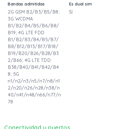
Bandas admitidas
Es dual sim
2G GSM B2/B3/B5/B8;
Sí
3G WCDMA
B1/B2/B4/B5/B6/B8/
B19; 4G LTE FDD
B1/B2/B3/B4/B5/B7/
B8/B12/B13/B17/B18/
B19/B20/B26/B28/B3
2/B66; 4G LTE TDD
B38/B40/B41/B42/B4
8; 5G
n1/n2/n3/n5/n7/n8/n1
2/n20/n26/n28/n38/n
40/n41/n48/n66/n77/n
78
Conectividad y puertos