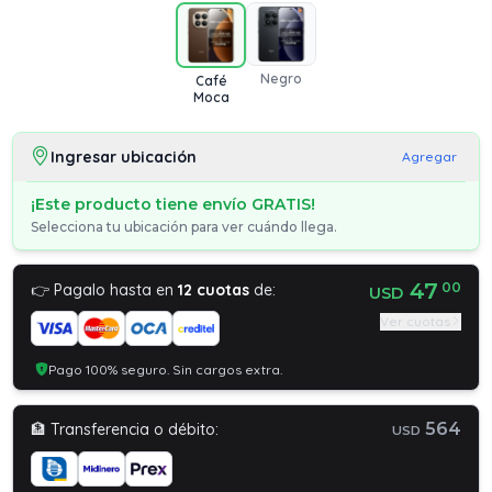
Negro
Café
Moca
Ingresar ubicación
Agregar
¡Este producto tiene envío GRATIS!
Selecciona tu ubicación para ver cuándo llega.
47
00
👉 Pagalo hasta en
12 cuotas
de:
USD
Ver cuotas
Pago 100% seguro. Sin cargos extra.
564
🏦 Transferencia o débito:
USD