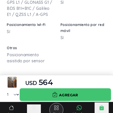
GPS L1 / GLONASS G1 /
Sí
BDS B1I+B1C / Galileo
E1 / QZSS L1 / A-GPS
Posicionamiento Wi-Fi
Posicionamiento por red
móvil
Sí
Sí
Otros
Posicionamiento
asistido por sensor
564
USD
Batería y carga
AGREGAR
Capacidad de la batería
Carga rápida
6500 mAh
100 W HyperCharge
Incluye adaptador
Incluye cable de carga y