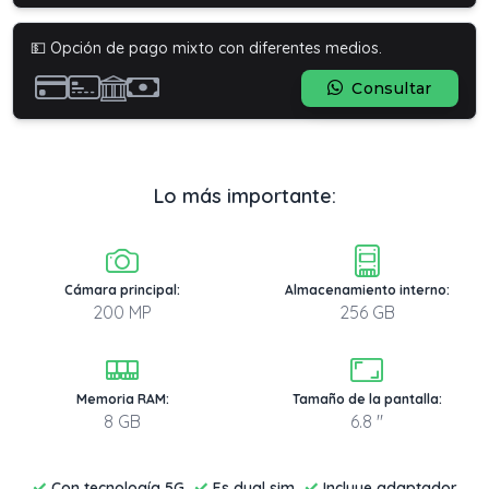
💵 Opción de pago mixto con diferentes medios.
Consultar
Lo más importante:
Cámara principal:
Almacenamiento interno:
200 MP
256 GB
Memoria RAM:
Tamaño de la pantalla:
8 GB
6.8 "
✓
✓
✓
Con tecnología 5G
Es dual sim
Incluye adaptador