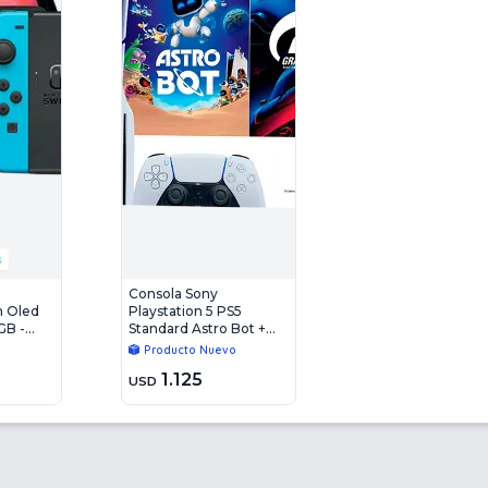
s
Consola Sony
h Oled
Playstation 5 PS5
GB -
Standard Astro Bot +
Gran Turismo 7 16Gb -
o
Producto Nuevo
825GB - Blray
1.125
USD