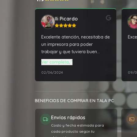
Ili Picardo
Excelente atención, necesitaba de
Exce
un impresora para poder
trabajar y que tuviera buen
funcionamiento, Tala PC me dio
Ver completa
la mejor solución a un precio
02/06/2024
09/0
super accesible. Además de
solucionarme todos los
problemas técnico de mi
computadora que ya tiene varios
BENEFICIOS DE COMPRAR EN TALA PC
años, super recomendable el
servicio.
Envíos rápidos
Costo y fecha estimada para
cada producto según tu