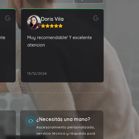
Doris Vila
Agu
nte
Muy recomendable! Y excelente
El iphone m
atencion
forma. Muy
.
13/12/2024
07/03/2024
¿Necesitás una mano?
Ascesoramiento personalizado,
servicio técnico y respaldo post