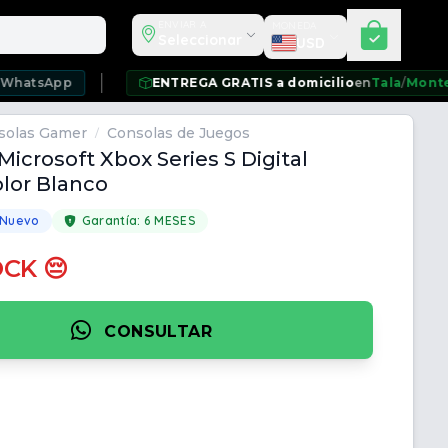
Seleccionar moneda
ENVIAR A
MONEDA
Seleccionar
USD
pp
ENTREGA GRATIS a domicilio
en
Tala
/
Montevideo
/
C
solas Gamer
Consolas de Juegos
/
Microsoft Xbox Series S Digital
lor Blanco
 Nuevo
Garantía:
6 MESES
OCK 😔
CONSULTAR