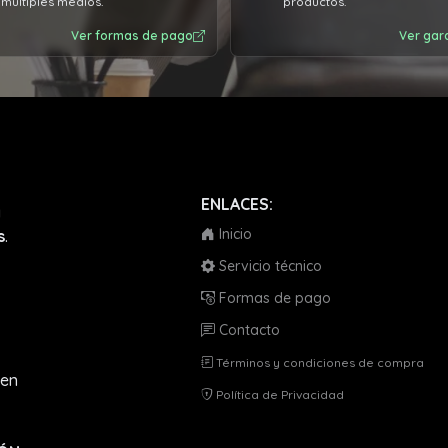
múltiples medios.
productos.
Ver formas de pago
Ver gar
ENLACES:
a
Inicio
s
.
Servicio técnico
Formas de pago
Contacto
Términos y condiciones de compra
en
Política de Privacidad