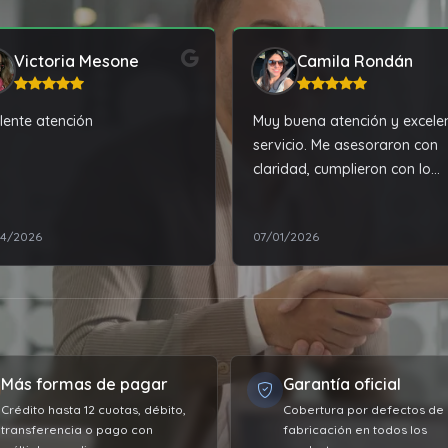
Victoria Mesone
Camila Rondán
lente atención
Muy buena atención y excele
servicio. Me asesoraron con
claridad, cumplieron con lo
acordado y la experiencia de
compra fue muy satisfactoria
4/2026
07/01/2026
Totalmente recomendable.
Más formas de pagar
Garantía oficial
Crédito hasta 12 cuotas, débito,
Cobertura por defectos de
transferencia o pago con
fabricación en todos los