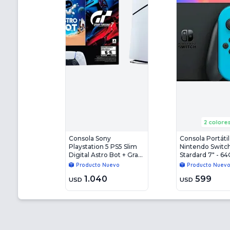
2 colore
Consola Sony
Consola Portátil
Playstation 5 PS5 Slim
Nintendo Switc
Digital Astro Bot + Gran
Stardard 7" - 64
Turismo 7 16Gb - 825GB
Azul Y Roja
Producto Nuevo
Producto Nuev
1.040
599
USD
USD