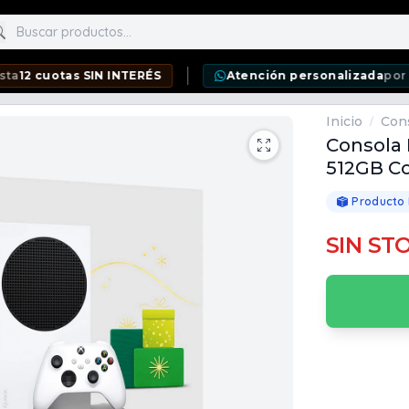
scar productos
uotas SIN INTERÉS
Atención personalizada
por WhatsA
Inicio
Con
/
Consola 
512GB Co
Producto
SIN ST