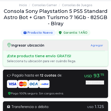
Inicio
Consolas Gamer
Consolas de Juegos
/
/
Consola Sony Playstation 5 PS5 Standard
Astro Bot + Gran Turismo 7 16Gb - 825GB
- Blray
Producto Nuevo
Garantía:
1 AÑO
Ingresar ubicación
Agregar
¡Este producto tiene envío GRATIS!
Selecciona tu ubicación para ver cuándo llega.
93
75
👉 Pagalo hasta en
12 cuotas
de:
USD
Ver cuotas
Pago 100% seguro. Sin cargos extra.
1.125
🏦 Transferencia o débito:
USD