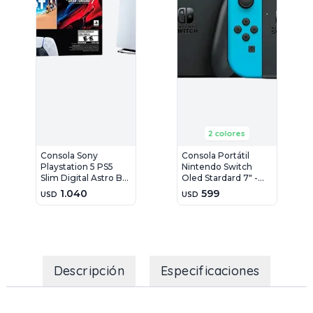
2 colores
Consola Sony
Consola Portátil
Playstation 5 PS5
Nintendo Switch
Slim Digital Astro Bot
Oled Stardard 7" -
+ Gran Turismo 7
64GB - Azul Y Roja
1.040
599
USD
USD
16Gb - 825GB
Descripción
Especificaciones