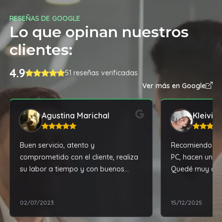
RESEÑAS DE GOOGLE
Lo que opinan nuestros
clientes:
4.9
51 reseñas verificadas
Ver más en Google
Agustina Marichal
Kleivis
Buen servicio, atento y
Recomiendo mu
comprometido con el cliente, realiza
PC, hacen un tr
su labor a tiempo y con buenos
Quedé muy com
resultados.
reparación de m
02/07/2023
15/12/2025