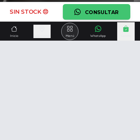
Ver garantía
SIN STOCK 😔
CONSULTAR
¿Necesitás una mano?
Ascesoramiento personalizado, servicio técnico y
Inicio
Seleccionar
Menú
WhatsApp
Carrito
respaldo post venta.
Ver servicios
Somos una empresa especializada en la
reparación y
venta de Pc y Notebooks
.
Además contamos con amplio catálogo online donde
también ofrecemos
celulares, impresoras, consolas
de videojuegos y mucho más...