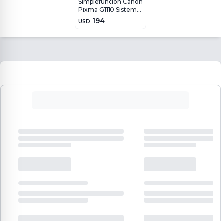
Simplefunción Canon
Pixma G1110 Sistema
Continuo
194
USD