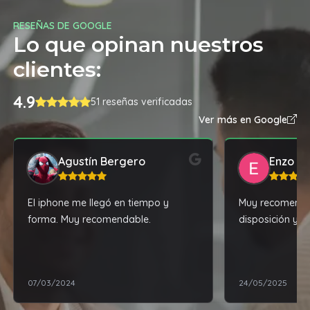
RESEÑAS DE GOOGLE
Lo que opinan nuestros
clientes:
4.9
51 reseñas verificadas
Ver más en Google
Agustín Bergero
Enzo Si
El iphone me llegó en tiempo y
Muy recomenda
forma. Muy recomendable.
disposición y b
07/03/2024
24/05/2025