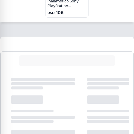
Inalámbrico Sony
PlayStation
DualSense PS5 -
106
USD
Negro Medianoche