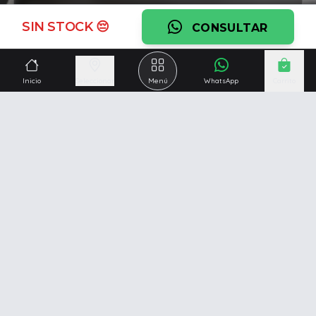
Ver garantía
SIN STOCK 😔
CONSULTAR
¿Necesitás una mano?
Ascesoramiento personalizado, servicio técnico y
Inicio
Seleccionar
Menú
WhatsApp
Carrito
respaldo post venta.
Ver servicios
Somos una empresa especializada en la
reparación y
venta de Pc y Notebooks
.
Además contamos con amplio catálogo online donde
también ofrecemos
celulares, impresoras, consolas
de videojuegos y mucho más...