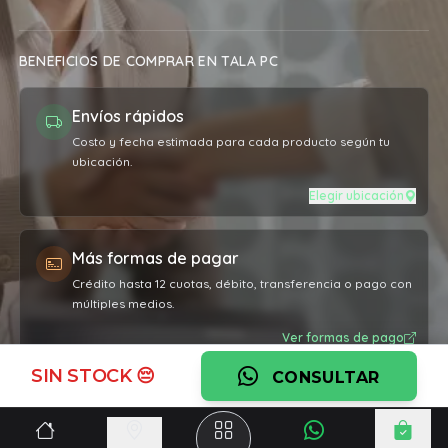
BENEFICIOS DE COMPRAR EN TALA PC
Envíos rápidos
Costo y fecha estimada para cada producto según tu
ubicación.
Elegir ubicación
Más formas de pagar
Crédito hasta 12 cuotas, débito, transferencia o pago con
múltiples medios.
Ver formas de pago
SIN STOCK 😔
CONSULTAR
Garantía oficial
Cobertura por defectos de fabricación en todos los
productos.