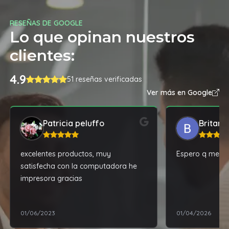
RESEÑAS DE GOOGLE
Lo que opinan nuestros
clientes:
4.9
51 reseñas verificadas
Ver más en Google
Patricia peluffo
Britany
excelentes productos, muy
Espero q me ye
satisfecha con la computadora he
impresora gracias
01/06/2023
01/04/2026