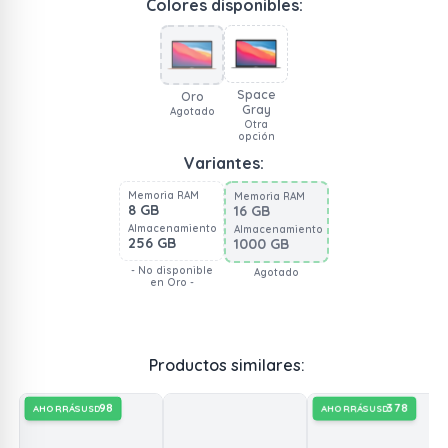
Colores disponibles:
Space
Oro
Gray
Agotado
Otra
opción
Variantes:
Memoria RAM
Memoria RAM
8 GB
16 GB
Almacenamiento
Almacenamiento
256 GB
1000 GB
- No disponible
Agotado
en Oro -
Productos similares:
98
378
AHORRÁS
AHORRÁS
USD
USD