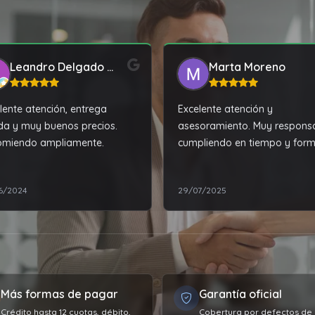
Leandro Delgado Cora
Marta Moreno
lente atención, entrega
Excelente atención y
da y muy buenos precios.
asesoramiento. Muy responsa
omiendo ampliamente.
cumpliendo en tiempo y for
con lo acordado. Y además, 
los mejores precios de la zon
6/2024
29/07/2025
100% recomendable!!!
Más formas de pagar
Garantía oficial
Crédito hasta 12 cuotas, débito,
Cobertura por defectos de