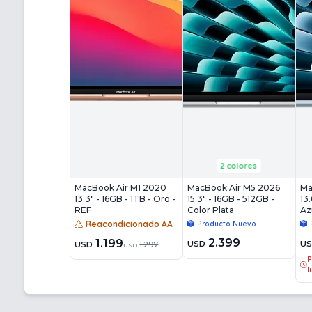
2 colores
MacBook Air M1 2020
MacBook Air M5 2026
Ma
13.3" - 16GB - 1TB - Oro -
15.3" - 16GB - 512GB -
13.
REF
Color Plata
Az
Reacondicionado AA
Producto Nuevo
2.399
1.199
USD
U
USD
1.297
USD
P
l