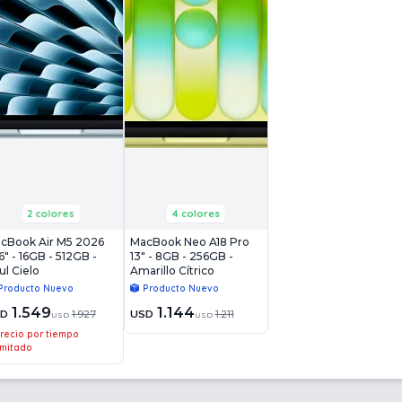
2 colores
4 colores
cBook Air M5 2026
MacBook Neo A18 Pro
6" - 16GB - 512GB -
13" - 8GB - 256GB -
ul Cielo
Amarillo Cítrico
Producto Nuevo
Producto Nuevo
1.549
1.144
SD
1.927
USD
1.211
USD
USD
recio por tiempo
imitado