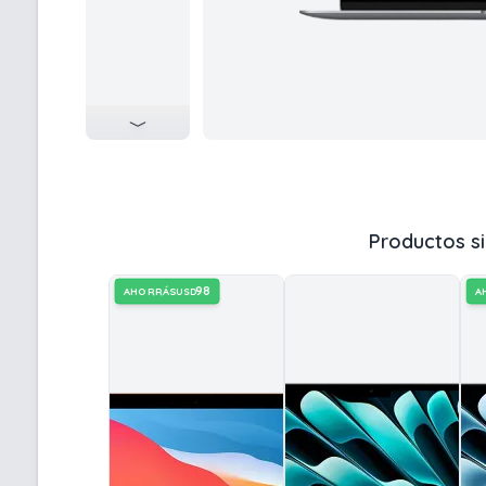
Productos si
98
AHORRÁS
A
USD