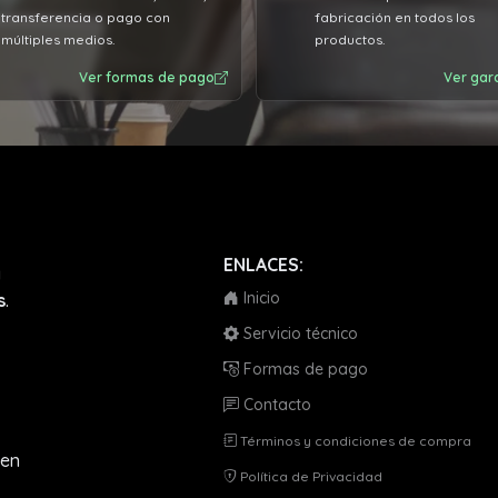
transferencia o pago con
fabricación en todos los
múltiples medios.
productos.
Ver formas de pago
Ver gar
ENLACES:
a
Inicio
s
.
Servicio técnico
Formas de pago
Contacto
Términos y condiciones de compra
en
Política de Privacidad