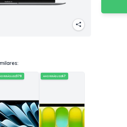
milares:
378
67
HORRÁS
AHORRÁS
USD
USD