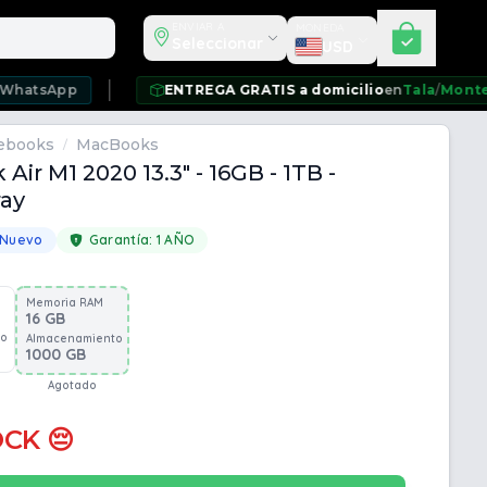
Seleccionar moneda
ENVIAR A
MONEDA
Seleccionar
USD
p
ENTREGA GRATIS a domicilio
en
Tala
/
Montevideo
/
Ci
ebooks
MacBooks
/
ir M1 2020 13.3" - 16GB - 1TB -
ray
 Nuevo
Garantía:
1 AÑO
Memoria RAM
16 GB
to
Almacenamiento
1000 GB
Agotado
OCK 😔