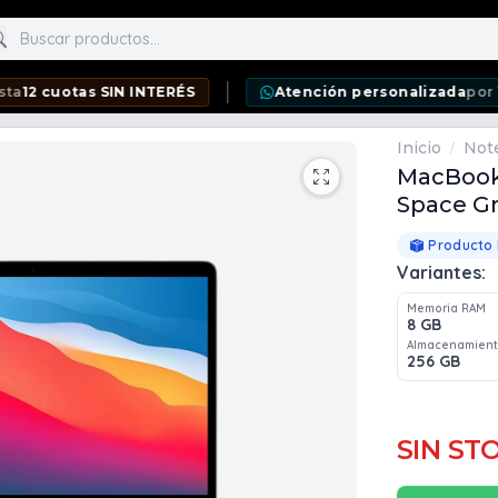
scar productos
tas SIN INTERÉS
Atención personalizada
por WhatsAp
Inicio
Not
/
MacBook A
Space G
Producto
Variantes:
Memoria RAM
8 GB
Almacenamien
256 GB
SIN ST