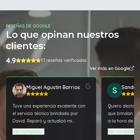
RESEÑAS DE GOOGLE
Lo que opinan nuestros
clientes:
4.9
51 reseñas verificadas
Ver más en Google
Miguel Agustín Barrios
Sandra
Tuve una experiencia excelente con
Quiero destacar
el servicio técnico brindado por
que brindan y l
David. Reparó y actualizó mi
a la hora de c
notebook que tenía mas de 3 años
una notebook A
Ver completa
Ver completa
en desuso, dejándola con un
tremenda máqu