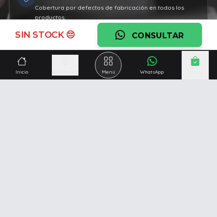
Cobertura por defectos de fabricación en todos los
productos.
SIN STOCK 😔
Ver garantía
CONSULTAR
¿Necesitás una mano?
Inicio
Seleccionar
Menú
WhatsApp
Carrito
Ascesoramiento personalizado, servicio técnico y
respaldo post venta.
Ver servicios
Somos una empresa especializada en la
reparación y
venta de Pc y Notebooks
.
Además contamos con amplio catálogo online donde