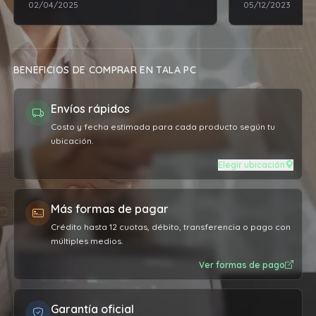
02/04/2025
05/12/2023
rendimiento mucho mayor al que
esperaba. Una v
traía de fábrica.
depósito ya me 
estar la compr
retirar y no hu
BENEFICIOS DE COMPRAR EN TALA PC
inconveniente, 
como me lo dij
Envíos rápidos
contenta con l
atención que br
Costo y fecha estimada para cada producto según tu
ubicación.
recomiendo al
Elegir ubicación
Más formas de pagar
Crédito hasta 12 cuotas, débito, transferencia o pago con
múltiples medios.
Ver formas de pago
Garantía oficial