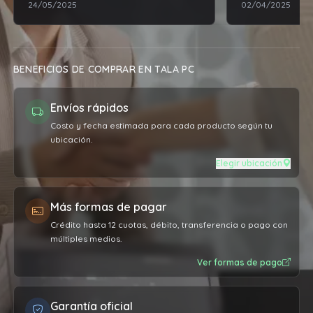
24/05/2025
02/04/2025
rendimiento mu
traía de fábrica
BENEFICIOS DE COMPRAR EN TALA PC
Envíos rápidos
Costo y fecha estimada para cada producto según tu
ubicación.
Elegir ubicación
Más formas de pagar
Crédito hasta 12 cuotas, débito, transferencia o pago con
múltiples medios.
Ver formas de pago
Garantía oficial