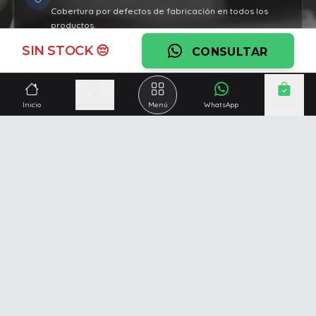
Cobertura por defectos de fabricación en todos los
productos.
SIN STOCK 😔
Ver garantía
CONSULTAR
¿Necesitás una mano?
Inicio
Seleccionar
Menú
WhatsApp
Carrito
Ascesoramiento personalizado, servicio técnico y
respaldo post venta.
Ver servicios
Somos una empresa especializada en la
reparación y
venta de Pc y Notebooks
.
Además contamos con amplio catálogo online donde