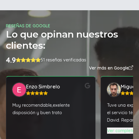
RESEÑAS DE GOOGLE
Lo que opinan nuestros
clientes:
4.9
51 reseñas verificadas
Ver más en Google
Enzo Simbrelo
Miguel 
Muy recomendable,exelente
Tuve una experi
disposición y buen trato
el servicio téc
David. Reparó y
notebook que t
Ver completa
en desuso, dej