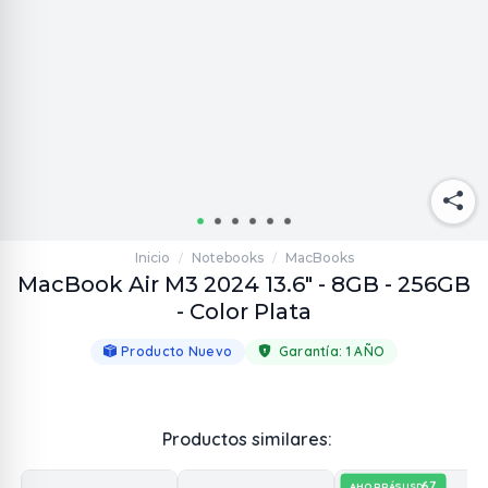
Inicio
Notebooks
MacBooks
/
/
MacBook Air M3 2024 13.6" - 8GB - 256GB
- Color Plata
Producto Nuevo
Garantía:
1 AÑO
Productos similares:
67
AHORRÁS
USD