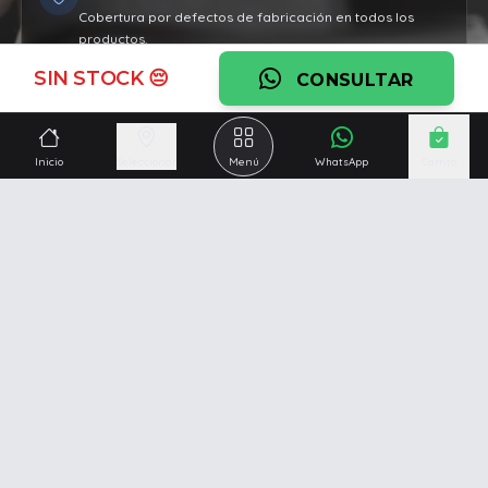
Cobertura por defectos de fabricación en todos los
productos.
SIN STOCK 😔
Ver garantía
CONSULTAR
¿Necesitás una mano?
Inicio
Seleccionar
Menú
WhatsApp
Carrito
Ascesoramiento personalizado, servicio técnico y
respaldo post venta.
Ver servicios
Somos una empresa especializada en la
reparación y
venta de Pc y Notebooks
.
Además contamos con amplio catálogo online donde