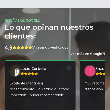
RESEÑAS DE GOOGLE
Lo que opinan nuestros
clientes:
4.9
51 reseñas verificadas
Ver más en Google
Lucia Curbelo
Enzo Si
Excelente atención y
Muy recomenda
asesoramiento... la verdad que todo
disposición y b
impecable... Súper recomendable