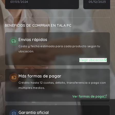
07/03/2024
05/12/2023
esperaba. Una v
depósito ya me 
estar la compr
retirar y no hu
BENEFICIOS DE COMPRAR EN TALA PC
inconveniente, 
como me lo dij
Envíos rápidos
contenta con l
atención que br
Costo y fecha estimada para cada producto según tu
ubicación.
recomiendo al
Elegir ubicación
Más formas de pagar
Crédito hasta 12 cuotas, débito, transferencia o pago con
múltiples medios.
Ver formas de pago
Garantía oficial