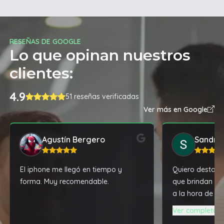
RESEÑAS DE GOOGLE
Lo que opinan nuestros
clientes:
4.9
51 reseñas verificadas
Ver más en Google
Agustín Bergero
Sandra
El iphone me llegó en tiempo y
Quiero destacar
forma. Muy recomendable.
que brindan y l
a la hora de c
una notebook A
Ver completa
tremenda máqu