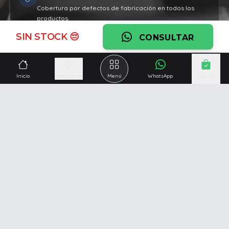
Cobertura por defectos de fabricación en todos los
productos.
SIN STOCK 😔
Ver garantía
CONSULTAR
¿Necesitás una mano?
Inicio
Seleccionar
Menú
WhatsApp
Carrito
Ascesoramiento personalizado, servicio técnico y
respaldo post venta.
Ver servicios
Somos una empresa especializada en la
reparación y
venta de Pc y Notebooks
.
Además contamos con amplio catálogo online donde