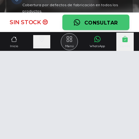
Cobertura por defectos de fabricación en todos los
productos.
SIN STOCK 😔
Ver garantía
CONSULTAR
¿Necesitás una mano?
Inicio
Seleccionar
Menú
WhatsApp
Carrito
Ascesoramiento personalizado, servicio técnico y
respaldo post venta.
Ver servicios
Somos una empresa especializada en la
reparación y
venta de Pc y Notebooks
.
Además contamos con amplio catálogo online donde