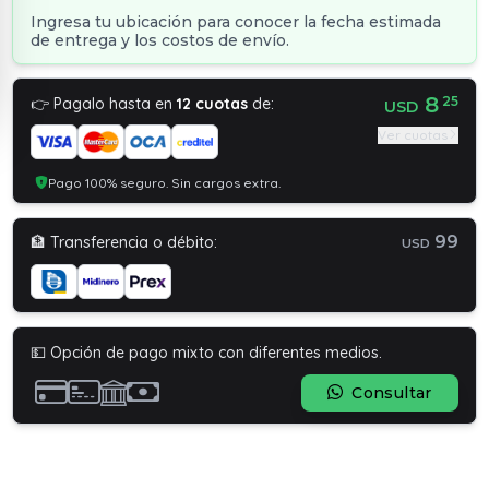
Ingresa tu ubicación para conocer la fecha estimada
de entrega y los costos de envío.
8
25
👉 Pagalo hasta en
12 cuotas
de:
USD
Ver cuotas
Pago 100% seguro. Sin cargos extra.
99
🏦 Transferencia o débito:
USD
💵 Opción de pago mixto con diferentes medios.
Consultar