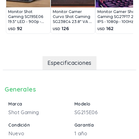
Monitor Shot
Monitor Gamer
Monitor Gamer Shot
Gaming SG195E06
Curvo Shot Gaming
Gaming SG27F17 27"
19.5" LED - 900p -
SG238C4 23.8" VA -
IPS - 1080p - 100Hz
75Hz
1080p - 100Hz
92
126
162
USD
USD
USD
Especificaciones
Generales
Marca
Modelo
Shot Gaming
SG215E06
Condición
Garantía
Nuevo
1 año