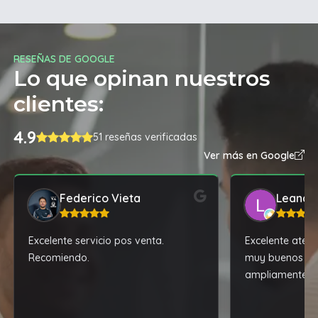
RESEÑAS DE GOOGLE
Lo que opinan nuestros
clientes:
4.9
51 reseñas verificadas
Ver más en Google
Federico Vieta
Leandr
Excelente servicio pos venta.
Excelente atenc
Recomiendo.
muy buenos pr
ampliamente.