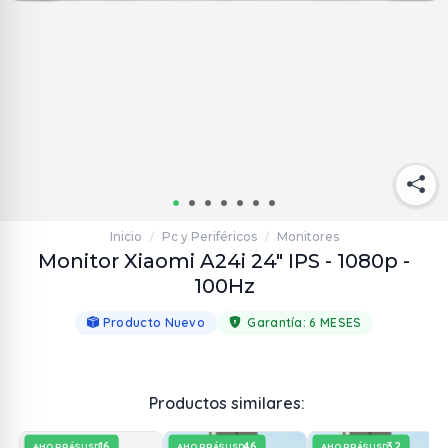
Inicio
Pc y Periféricos
Monitores
/
/
Monitor Xiaomi A24i 24" IPS - 1080p -
100Hz
Producto Nuevo
Garantía:
6 MESES
Productos similares:
16
46
32
AHORRÁS
AHORRÁS
AHORRÁS
USD
USD
USD