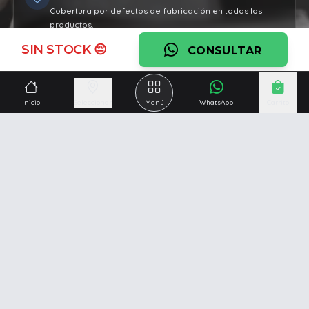
Cobertura por defectos de fabricación en todos los
productos.
SIN STOCK 😔
Ver garantía
CONSULTAR
¿Necesitás una mano?
Inicio
Seleccionar
Menú
WhatsApp
Carrito
Ascesoramiento personalizado, servicio técnico y
respaldo post venta.
Ver servicios
Somos una empresa especializada en la
reparación y
venta de Pc y Notebooks
.
Además contamos con amplio catálogo online donde