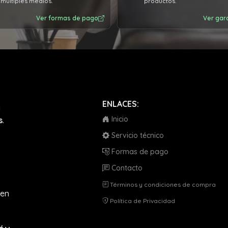
múltiples medios.
productos.
Ver formas de pago
Ver gar
ENLACES:
a
Inicio
s
.
Servicio técnico
Formas de pago
Contacto
Términos y condiciones de compra
en
Política de Privacidad