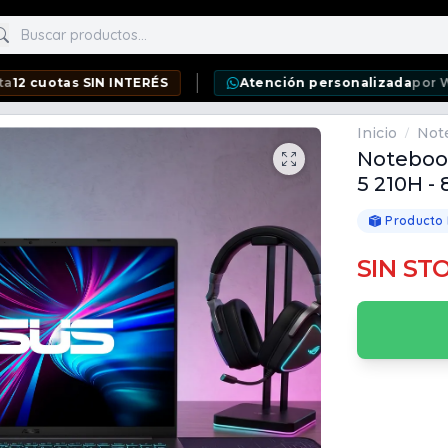
scar productos
as SIN INTERÉS
Atención personalizada
por WhatsApp
Inicio
Not
/
Notebook
5 210H -
Producto
SIN ST