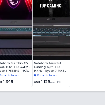
tebook Msi Thin A15
Notebook Asus Tuf
3UC 15.6" FHD 144Hz -
Gaming 15,6'' FHD
zen 5 7535HS - 16Gb -
144Hz - Ryzen 7 7445HS
2Gb - RTX4050 6Gb -
- 8Gb - 512Gb - RTX
Producto Nuevo
Producto Nuevo
n11
3050 4Gb - Win11
1.349
1.129
SD
USD
1.199
USD