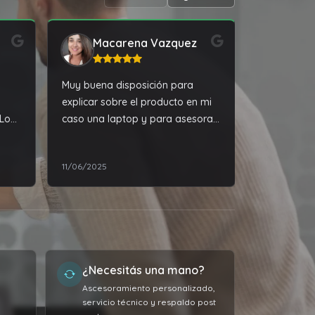
Macarena Vazquez
Mart
Muy buena disposición para
Muy buen se
explicar sobre el producto en mi
ofrecieron 
 Lo
caso una laptop y para asesorar
para los pr
sobre la misma
actualizaci
Ver comple
mi noteboo
11/06/2025
22/05/2024
altas exige
Excelente r
mano de ob
pagado por 
Sumamente 
máquina vu
¿Necesitás una mano?
Muy agrade
Ascesoramiento personalizado,
servicio técnico y respaldo post