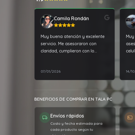
Camila Rondán
Muy buena atención y excelente
Muy 
servicio. Me asesoraron con
ases
claridad, cumplieron con lo
celul
acordado y la experiencia de
compra fue muy satisfactoria.
07/01/2026
14/1
Totalmente recomendable.
BENEFICIOS DE COMPRAR EN TALA PC
Envíos rápidos
Costo y fecha estimada para
cada producto según tu