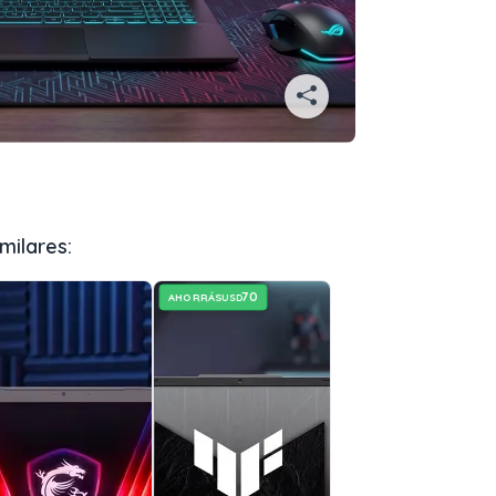
milares:
70
AHORRÁS
USD