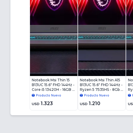
Notebook Msi Thin 15
Notebook Msi Thin A15
No
B13UC 15.6" FHD 144Hz -
B13UC 15.6" FHD 144Hz -
B1
Core i5 13420H - 16GB -
Ryzen 5 7535HS - 8Gb -
Ry
512GB - RTX4050 6GB -
512Gb - RTX4050 6Gb -
51
Producto Nuevo
Producto Nuevo
Win11
Win11
Wi
1.323
1.210
USD
USD
U