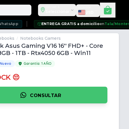
Seleccionar moneda
ENVIAR A
MONEDA
Seleccionar
USD
ENTREGA GRATIS a domicilio
en
Tala
/
Montevideo
/
Ciu
ebooks
Notebooks Gamers
/
 Asus Gaming V16 16'' FHD+ - Core
 8GB - 1TB - Rtx4050 6GB - Win11
 Nuevo
Garantía:
1 AÑO
OCK 😔
CONSULTAR