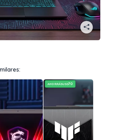
milares:
70
AHORRÁS
USD