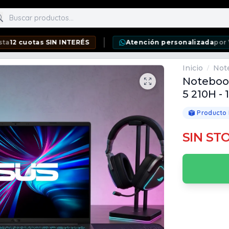
scar productos
tas SIN INTERÉS
Atención personalizada
por WhatsAp
Inicio
Not
/
Notebook
5 210H -
Producto
SIN ST