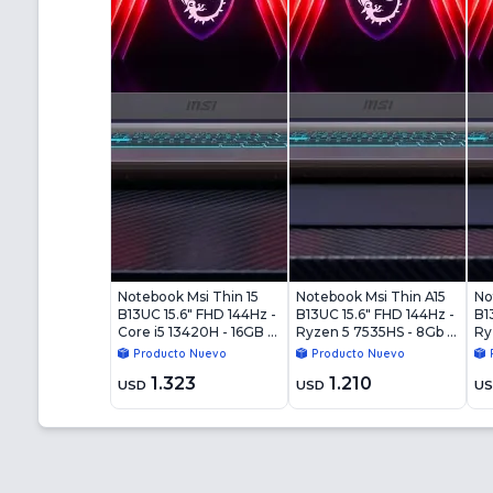
Notebook Msi Thin 15
Notebook Msi Thin A15
No
B13UC 15.6" FHD 144Hz -
B13UC 15.6" FHD 144Hz -
B1
Core i5 13420H - 16GB -
Ryzen 5 7535HS - 8Gb -
Ry
512GB - RTX4050 6GB -
512Gb - RTX4050 6Gb -
51
Producto Nuevo
Producto Nuevo
Win11
Win11
Wi
1.323
1.210
USD
USD
U