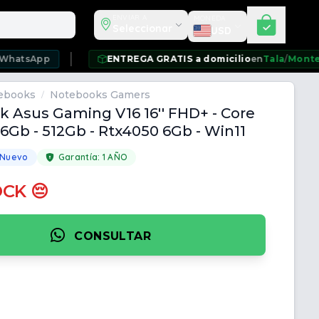
Seleccionar moneda
ENVIAR A
MONEDA
Seleccionar
USD
p
ENTREGA GRATIS a domicilio
en
Tala
/
Montevideo
/
Ciu
ebooks
Notebooks Gamers
/
 Asus Gaming V16 16'' FHD+ - Core
 16Gb - 512Gb - Rtx4050 6Gb - Win11
 Nuevo
Garantía:
1 AÑO
OCK 😔
CONSULTAR