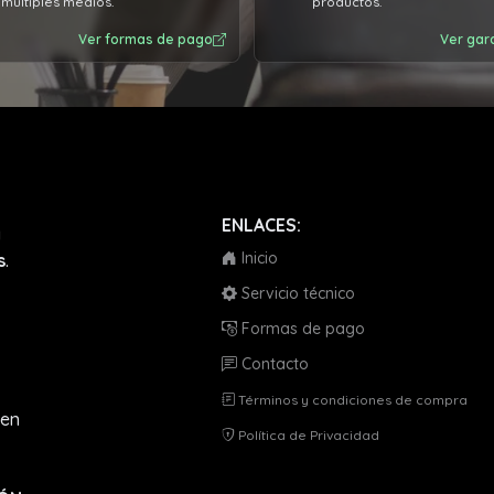
múltiples medios.
productos.
Ver formas de pago
Ver gar
ENLACES:
a
Inicio
s
.
Servicio técnico
Formas de pago
Contacto
Términos y condiciones de compra
en
Política de Privacidad