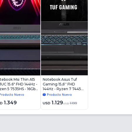
tebook Msi Thin A15
Notebook Asus Tuf
3UC 15.6" FHD 144Hz -
Gaming 15,6'' FHD
zen 5 7535HS - 16Gb -
144Hz - Ryzen 7 7445HS
2Gb - RTX4050 6Gb -
- 8Gb - 512Gb - RTX
Producto Nuevo
Producto Nuevo
n11
3050 4Gb - Win11
1.349
1.129
SD
USD
1.199
USD