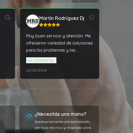
Martín Rodríguez Dj
Fed
Muy buen servicio y atención. Me
Excelente s
ofrecieron variedad de soluciones
Recomiend
para los problemas y las
actualizaciones que necesitaba
Ver completa
mi notebook, todo acorde a mis
22/05/2024
23/03/2026
altas exigencias profesionales.
Excelente relación de productos /
mano de obra vs el precio
pagado por el servicio.
Sumamente conforme, la
máquina vuela más que nunca.
¿Necesitás una mano?
Muy agradecido 👏🏼
Ascesoramiento personalizado,
servicio técnico y respaldo post