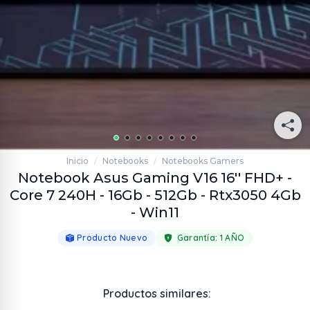
Inicio
Notebooks
Notebooks Gamers
/
/
Notebook Asus Gaming V16 16'' FHD+ -
Core 7 240H - 16Gb - 512Gb - Rtx3050 4Gb
- Win11
Producto Nuevo
Garantía:
1 AÑO
Productos similares: