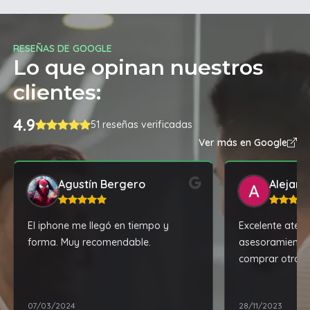
RESEÑAS DE GOOGLE
Lo que opinan nuestros
clientes:
4.9
51 reseñas verificadas
Ver más en Google
Agustín Bergero
Alejand
El iphone me llegó en tiempo y
Excelente atenc
forma. Muy recomendable.
asesoramiento
comprar otro ce
recomendacion
mejor, por poc
07/03/2024
28/11/2023
cuanto al prod