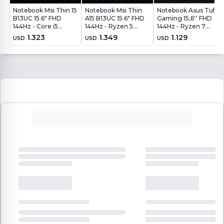
Notebook Msi Thin 15
Notebook Msi Thin
Notebook Asus Tuf
B13UC 15.6" FHD
A15 B13UC 15.6" FHD
Gaming 15,6'' FHD
144Hz - Core i5
144Hz - Ryzen 5
144Hz - Ryzen 7
13420H - 16GB -
7535HS - 16Gb -
7445HS - 8Gb - 512Gb
1.323
1.349
1.129
USD
USD
USD
512GB - RTX4050
512Gb - RTX4050
- RTX 3050 4Gb -
6GB - Win11
6Gb - Win11
Win11