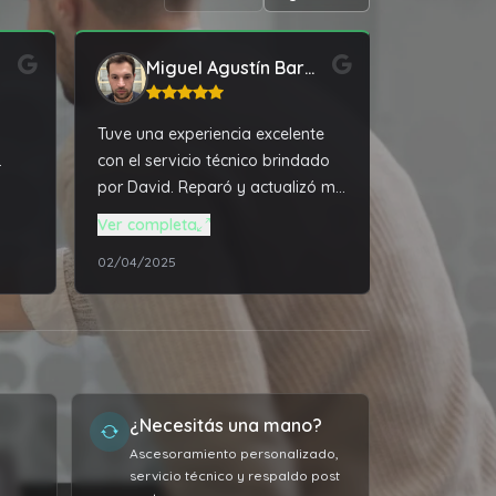
Miguel Agustín Barrios
kar
Tuve una experiencia excelente
Compré una 
.
con el servicio técnico brindado
en tiempo 
por David. Reparó y actualizó mi
relación pr
notebook que tenía mas de 3
atención e
Ver completa
años en desuso, dejándola con
02/04/2025
12/01/2024
un rendimiento mucho mayor al
que traía de fábrica.
¿Necesitás una mano?
Ascesoramiento personalizado,
servicio técnico y respaldo post