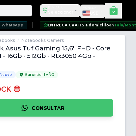
Seleccionar moneda
ENVIAR A
MONEDA
Seleccionar
USD
pp
ENTREGA GRATIS a domicilio
en
Tala
/
Montevideo
/
C
ebooks
Notebooks Gamers
/
 Asus Tuf Gaming 15,6'' FHD - Core
 - 16Gb - 512Gb - Rtx3050 4Gb -
 Nuevo
Garantía:
1 AÑO
OCK 😔
CONSULTAR