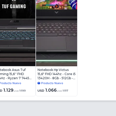
tebook Asus Tuf
Notebook Hp Victus
ming 15,6'' FHD
15,6" FHD 144hz - Core i5
4Hz - Ryzen 7 7445HS
13420H - 8Gb - 512Gb -
8Gb - 512Gb - RTX
Rtx3050 6Gb - Win11
Producto Nuevo
Producto Nuevo
50 4Gb - Win11
1.129
1.066
SD
1.199
USD
1.117
USD
USD