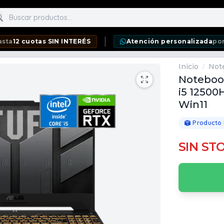
scar productos
otas SIN INTERÉS
Atención personalizada
por WhatsA
Inicio
Not
/
Notebook
i5 12500H
Win11
Producto
SIN ST