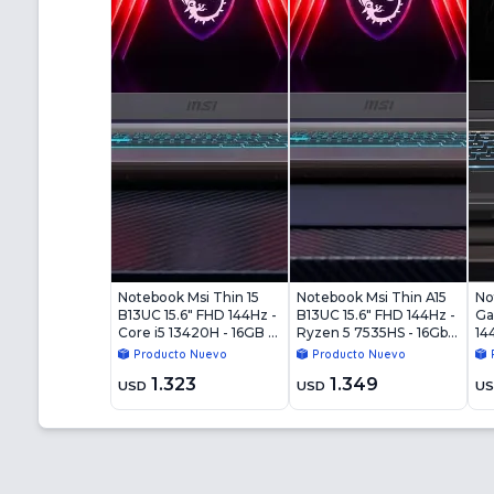
Notebook Msi Thin 15
Notebook Msi Thin A15
No
B13UC 15.6" FHD 144Hz -
B13UC 15.6" FHD 144Hz -
Ga
Core i5 13420H - 16GB -
Ryzen 5 7535HS - 16Gb -
14
512GB - RTX4050 6GB -
512Gb - RTX4050 6Gb -
- 
Producto Nuevo
Producto Nuevo
Win11
Win11
30
1.323
1.349
USD
USD
U