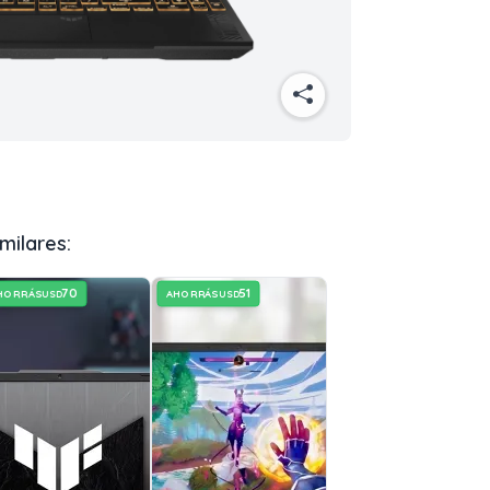
milares:
70
51
HORRÁS
AHORRÁS
USD
USD