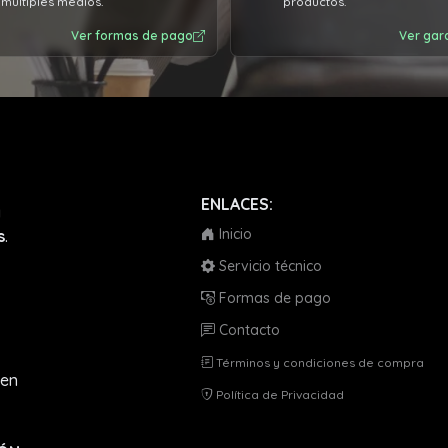
múltiples medios.
productos.
Ver formas de pago
Ver gar
ENLACES:
a
Inicio
s
.
Servicio técnico
Formas de pago
Contacto
Términos y condiciones de compra
en
Política de Privacidad