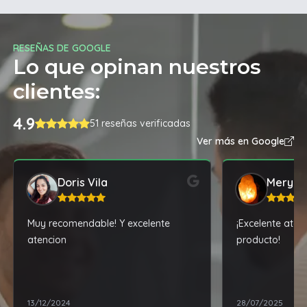
RESEÑAS DE GOOGLE
Lo que opinan nuestros
clientes:
4.9
51 reseñas verificadas
Ver más en Google
Doris Vila
Mery
Muy recomendable! Y excelente
¡Excelente ate
atencion
producto!
13/12/2024
28/07/2025