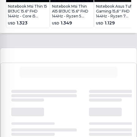
Notebook Msi Thin 15
Notebook Msi Thin
Notebook Asus Tuf
B13UC 15.6" FHD
A15 B13UC 15.6" FHD
Gaming 15,6'' FHD
144Hz - Core i5
144Hz - Ryzen 5
144Hz - Ryzen 7
13420H - 16GB -
7535HS - 16Gb -
7445HS - 8Gb - 512Gb
1.323
1.349
1.129
USD
USD
USD
512GB - RTX4050
512Gb - RTX4050
- RTX 3050 4Gb -
6GB - Win11
6Gb - Win11
Win11