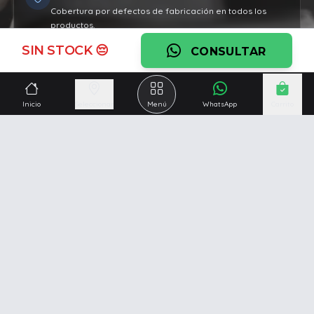
Cobertura por defectos de fabricación en todos los
productos.
SIN STOCK 😔
Ver garantía
CONSULTAR
¿Necesitás una mano?
Inicio
Seleccionar
Menú
WhatsApp
Carrito
Ascesoramiento personalizado, servicio técnico y
respaldo post venta.
Ver servicios
Somos una empresa especializada en la
reparación y
venta de Pc y Notebooks
.
Además contamos con amplio catálogo online donde