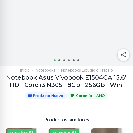
Inicio
Notebooks
Notebooks Estudio o Trabajo
/
/
Notebook Asus Vivobook E1504GA 15,6"
FHD - Core i3 N305 - 8Gb - 256Gb - Win11
Producto Nuevo
Garantía:
1 AÑO
Productos similares:
37
82
AHORRÁS
AHORRÁS
USD
USD