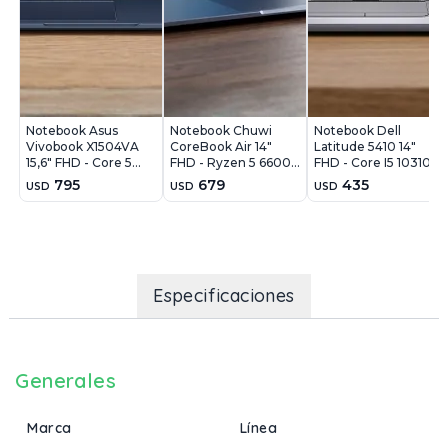
Notebook Asus
Notebook Chuwi
Notebook Dell
Vivobook X1504VA
CoreBook Air 14"
Latitude 5410 14"
15,6" FHD - Core 5
FHD - Ryzen 5 6600H
FHD - Core I5 10310U
120U - 16Gb - 512Gb -
- 16GB - 512GB -
- 16Gb - 512Gb - Win11
795
679
435
USD
USD
USD
Win11
Win11 Pro
Pro
Especificaciones
Generales
Marca
Línea