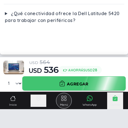
¿Qué conectividad ofrece la Dell Latitude 5420
para trabajar con periféricos?
564
USD
536
USD
28
👉 AHORRÁS
USD
AGREGAR
Inicio
Seleccionar
Menú
WhatsApp
Carrito