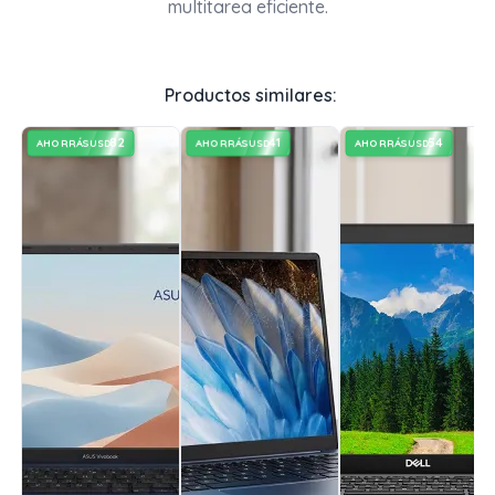
multitarea eficiente.
Productos similares:
82
41
54
AHORRÁS
AHORRÁS
AHORRÁS
USD
USD
USD