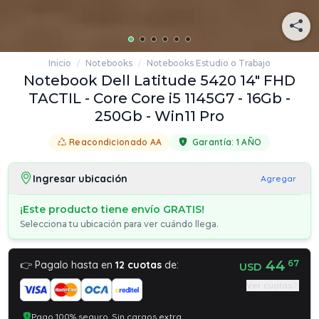
Inicio
Notebooks
Notebooks Estudio o Trabajo
/
/
Notebook Dell Latitude 5420 14" FHD
TACTIL - Core Core i5 1145G7 - 16Gb -
250Gb - Win11 Pro
Reacondicionado AA
Garantía:
1 AÑO
Ingresar ubicación
Agregar
¡Este producto tiene envío GRATIS!
Selecciona tu ubicación para ver cuándo llega.
44
67
👉 Pagalo hasta en
12 cuotas
de:
USD
Ver cuotas
Pago 100% seguro. Sin cargos extra.