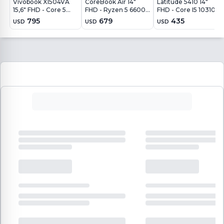
Vivobook X1504VA
CoreBook Air 14"
Latitude 5410 14"
15,6" FHD - Core 5
FHD - Ryzen 5 6600H
FHD - Core I5 10310U
120U - 16Gb - 512Gb -
- 16GB - 512GB -
- 16Gb - 512Gb - Win11
795
679
435
USD
USD
USD
Win11
Win11 Pro
Pro