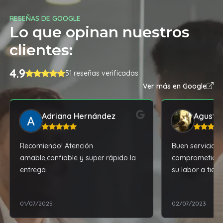
RESEÑAS DE GOOGLE
Lo que opinan nuestros
clientes:
4.9
51 reseñas verificadas
Ver más en Google
Adriana Hernández
Agustin
Recomiendo! Atención
Buen servicio, 
amable,confiable y super rápido la
comprometido co
entrega.
su labor a tie
resultados.
01/07/2025
02/07/2023