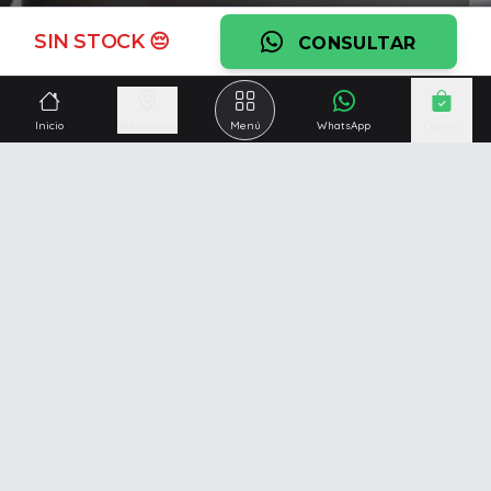
Ver garantía
SIN STOCK 😔
CONSULTAR
¿Necesitás una mano?
Ascesoramiento personalizado, servicio técnico y
Inicio
Seleccionar
Menú
WhatsApp
Carrito
respaldo post venta.
Ver servicios
Somos una empresa especializada en la
reparación y
venta de Pc y Notebooks
.
Además contamos con amplio catálogo online donde
también ofrecemos
celulares, impresoras, consolas
de videojuegos y mucho más...