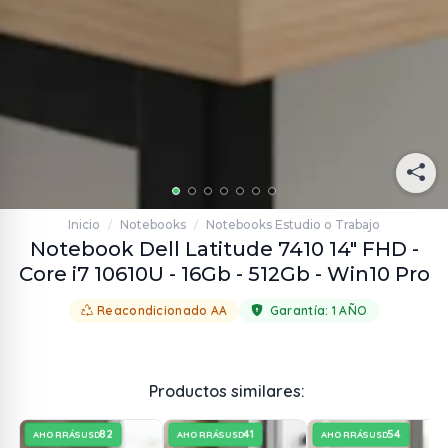
Inicio
Notebooks
Notebooks Estudio o Trabajo
/
/
Notebook Dell Latitude 7410 14" FHD -
Core i7 10610U - 16Gb - 512Gb - Win10 Pro
Reacondicionado AA
Garantía:
1 AÑO
Productos similares:
82
41
54
AHORRÁS
AHORRÁS
AHORRÁS
USD
USD
USD