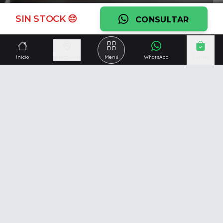
Ver garantía
SIN STOCK 😔
CONSULTAR
¿Necesitás una mano?
Ascesoramiento personalizado, servicio técnico y
Inicio
Seleccionar
Menú
WhatsApp
Carrito
respaldo post venta.
Ver servicios
Somos una empresa especializada en la
reparación y
venta de Pc y Notebooks
.
Además contamos con amplio catálogo online donde
también ofrecemos
celulares, impresoras, consolas
de videojuegos y mucho más...