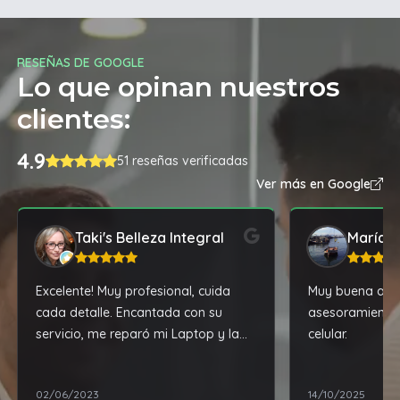
RESEÑAS DE GOOGLE
Lo que opinan nuestros
clientes:
4.9
51 reseñas verificadas
Ver más en Google
Taki's Belleza Integral
María 
Excelente! Muy profesional, cuida
Muy buena aten
cada detalle. Encantada con su
asesoramiento 
servicio, me reparó mi Laptop y la
celular.
dejo impecable
02/06/2023
14/10/2025