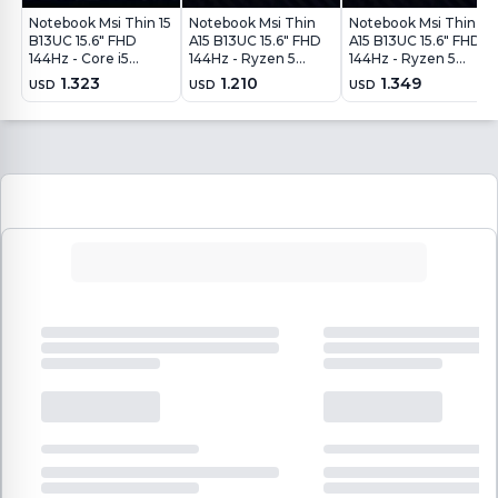
Notebook Msi Thin 15
Notebook Msi Thin
Notebook Msi Thin
B13UC 15.6" FHD
A15 B13UC 15.6" FHD
A15 B13UC 15.6" FHD
144Hz - Core i5
144Hz - Ryzen 5
144Hz - Ryzen 5
13420H - 16GB -
7535HS - 8Gb - 512Gb
7535HS - 16Gb -
1.323
1.210
1.349
USD
USD
USD
512GB - RTX4050
- RTX4050 6Gb -
512Gb - RTX4050
6GB - Win11
Win11
6Gb - Win11