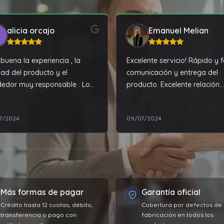
alicia orcajo
Emanuel Melian
buena la experiencia , la
Excelente servicio! Rápido y f
dad del producto y el
comunicación y entrega del
edor muy responsable . Lo
producto. Excelente relación
recomiendo muchas gracias..
precio calidad.
7/2024
09/07/2024
Más formas de pagar
Garantía oficial
Crédito hasta 12 cuotas, débito,
Cobertura por defectos de
transferencia o pago con
fabricación en todos los