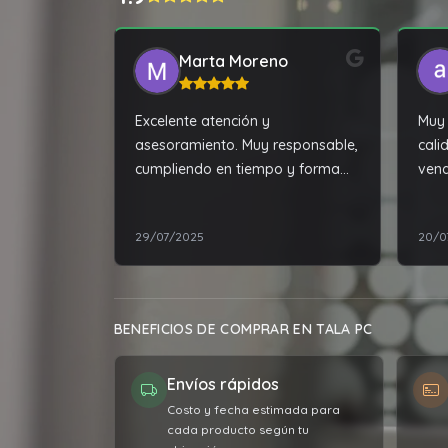
Marta Moreno
Excelente atención y
Muy 
asesoramiento. Muy responsable,
cali
cumpliendo en tiempo y forma
vend
con lo acordado. Y además, tiene
los mejores precios de la zona.
29/07/2025
20/0
100% recomendable!!!
BENEFICIOS DE COMPRAR EN TALA PC
Envíos rápidos
Costo y fecha estimada para
cada producto según tu