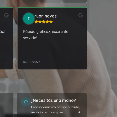
ryan navas
Ili 
ácil
Rápido y eficaz, excelente
Excelente a
servicio!
un impreso
trabajar y 
funcionami
Ver comple
la mejor so
16/08/2024
02/06/2024
super acce
solucionar
problemas 
computador
años, supe
servicio.
¿Necesitás una mano?
Ascesoramiento personalizado,
servicio técnico y respaldo post