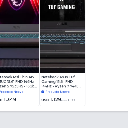
tebook Msi Thin A15
Notebook Asus Tuf
3UC 15.6" FHD 144Hz -
Gaming 15,6'' FHD
zen 5 7535HS - 16Gb -
144Hz - Ryzen 7 7445HS
2Gb - RTX4050 6Gb -
- 8Gb - 512Gb - RTX
Producto Nuevo
Producto Nuevo
n11
3050 4Gb - Win11
1.349
1.129
SD
USD
1.199
USD