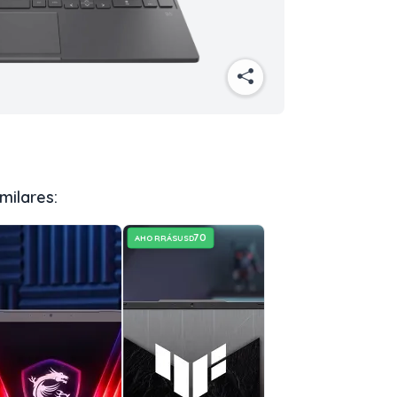
milares:
70
AHORRÁS
USD