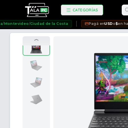
Bu
CATEGORÍAS
video
/
Ciudad de la Costa
Pagá en
USD
o
$
en hasta
12 cu