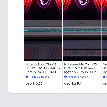
Notebook Msi Thin 15
Notebook Msi Thin A15
No
B13UC 15.6" FHD 144Hz -
B13UC 15.6" FHD 144Hz -
B1
Core i5 13420H - 16GB -
Ryzen 5 7535HS - 8Gb -
Ry
512GB - RTX4050 6GB -
512Gb - RTX4050 6Gb -
51
Producto Nuevo
Producto Nuevo
Win11
Win11
Wi
1.323
1.210
USD
USD
U