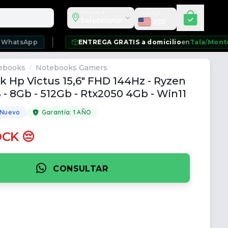
Seleccionar moneda
ENVIAR A
MONEDA
Seleccionar
USD
pp
ENTREGA GRATIS a domicilio
en
Tala
/
Montevideo
/
C
ebooks
Notebooks Gamers
/
 Hp Victus 15,6" FHD 144Hz - Ryzen
 - 8Gb - 512Gb - Rtx2050 4Gb - Win11
 Nuevo
Garantía:
1 AÑO
OCK 😔
CONSULTAR