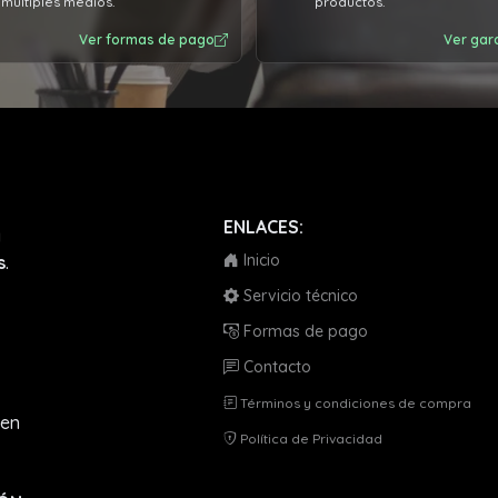
múltiples medios.
productos.
Ver formas de pago
Ver gar
ENLACES:
a
Inicio
s
.
Servicio técnico
Formas de pago
Contacto
Términos y condiciones de compra
en
Política de Privacidad