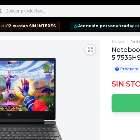
scar productos
otas SIN INTERÉS
Atención personalizada
por WhatsA
Inicio
Not
/
Notebook
5 7535HS
Producto
SIN ST