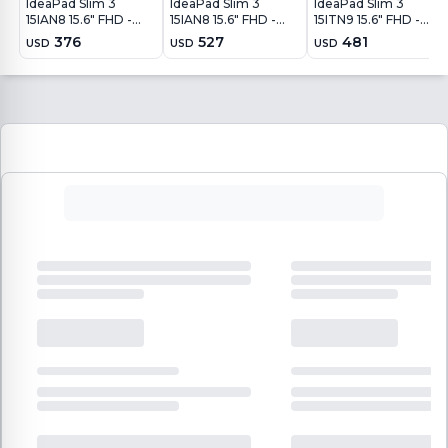
IdeaPad Slim 3
IdeaPad Slim 3
IdeaPad Slim 3
15IAN8 15.6" FHD -
15IAN8 15.6" FHD -
15ITN9 15.6" FHD -
Intel N100 - 4GB -
Core i3 N305 - 8Gb -
Intel N150 - 8GB -
376
527
481
USD
USD
USD
128GB - Win11
128Gb - Win11
128GB - Win11