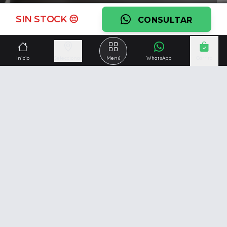
Ver garantía
SIN STOCK 😔
CONSULTAR
¿Necesitás una mano?
Ascesoramiento personalizado, servicio técnico y
Inicio
Seleccionar
Menú
WhatsApp
Carrito
respaldo post venta.
Ver servicios
Somos una empresa especializada en la
reparación y
venta de Pc y Notebooks
.
Además contamos con amplio catálogo online donde
también ofrecemos
celulares, impresoras, consolas
de videojuegos y mucho más...