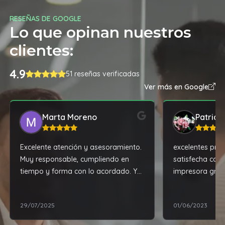
RESEÑAS DE GOOGLE
Lo que opinan nuestros
clientes:
4.9
51 reseñas verificadas
Ver más en Google
Marta Moreno
Patrici
Excelente atención y asesoramiento.
excelentes pro
Muy responsable, cumpliendo en
satisfecha con
tiempo y forma con lo acordado. Y
impresora grac
además, tiene los mejores precios de
la zona. 100% recomendable!!!
29/07/2025
01/06/2023