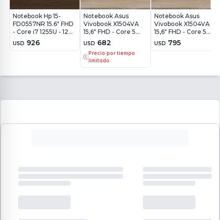
Notebook Hp 15-
Notebook Asus
Notebook Asus
FD0557NR 15.6" FHD
Vivobook X1504VA
Vivobook X1504VA
- Core i7 1255U - 12Gb
15,6" FHD - Core 5
15,6" FHD - Core 5
- 512Gb - Win11
120U - 8Gb - 512Gb -
120U - 16Gb - 512Gb -
926
682
795
USD
USD
USD
Win11
Win11
Precio por tiempo
limitado