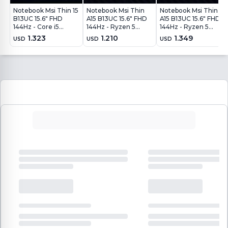
Notebook Msi Thin 15
Notebook Msi Thin
Notebook Msi Thin
B13UC 15.6" FHD
A15 B13UC 15.6" FHD
A15 B13UC 15.6" FHD
144Hz - Core i5
144Hz - Ryzen 5
144Hz - Ryzen 5
13420H - 16GB -
7535HS - 8Gb - 512Gb
7535HS - 16Gb -
1.323
1.210
1.349
USD
USD
USD
512GB - RTX4050
- RTX4050 6Gb -
512Gb - RTX4050
6GB - Win11
Win11
6Gb - Win11