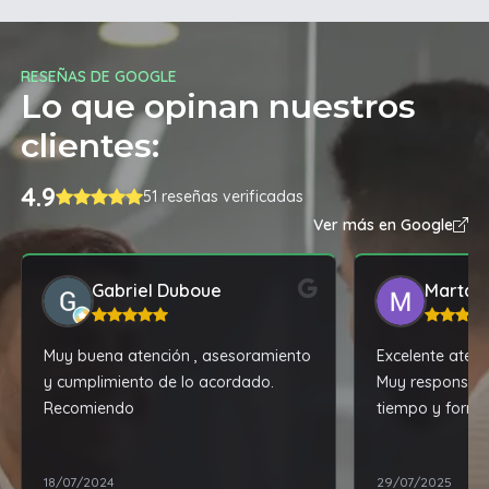
RESEÑAS DE GOOGLE
Lo que opinan nuestros
clientes:
4.9
51 reseñas verificadas
Ver más en Google
Gabriel Duboue
Marta 
Muy buena atención , asesoramiento
Excelente aten
y cumplimiento de lo acordado.
Muy responsabl
Recomiendo
tiempo y forma
además, tiene l
la zona. 100% 
18/07/2024
29/07/2025