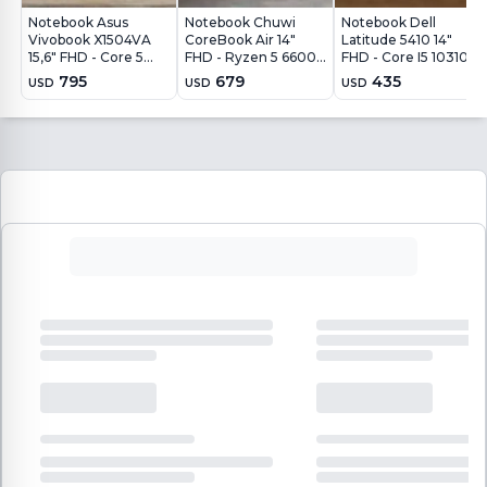
Notebook Asus
Notebook Chuwi
Notebook Dell
Vivobook X1504VA
CoreBook Air 14"
Latitude 5410 14"
15,6" FHD - Core 5
FHD - Ryzen 5 6600H
FHD - Core I5 10310U
120U - 16Gb - 512Gb -
- 16GB - 512GB -
- 16Gb - 512Gb - Win11
795
679
435
USD
USD
USD
Win11
Win11 Pro
Pro