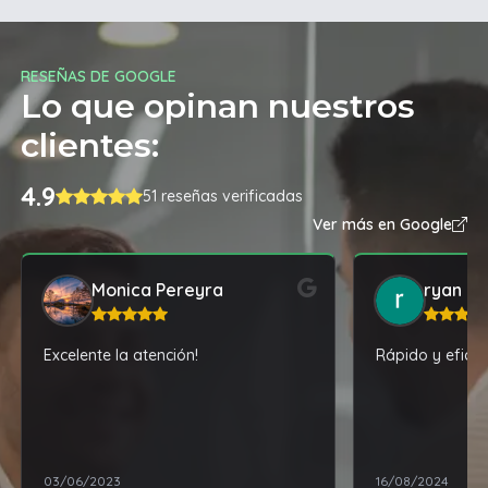
RESEÑAS DE GOOGLE
Lo que opinan nuestros
clientes:
4.9
51 reseñas verificadas
Ver más en Google
Monica Pereyra
ryan n
Excelente la atención!
Rápido y eficaz,
03/06/2023
16/08/2024