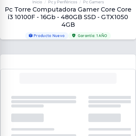
Inicio
Pc y Periféricos
Pc Gamers
/
/
Pc Torre Computadora Gamer Core Core
i3 10100F - 16Gb - 480GB SSD - GTX1050
4GB
Producto Nuevo
Garantía:
1 AÑO