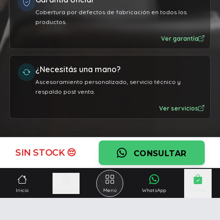
Cobertura por defectos de fabricación en todos los
productos.
Ver garantía
¿Necesitás una mano?
Ascesoramiento personalizado, servicio técnico y
respaldo post venta.
Ver servicios
SIN STOCK 😔
CONSULTAR
Inicio
Seleccionar
Menú
WhatsApp
Carrito
Somos una empresa especializada en la
reparación y
venta de Pc y Notebooks
.
Además contamos con amplio catálogo online donde