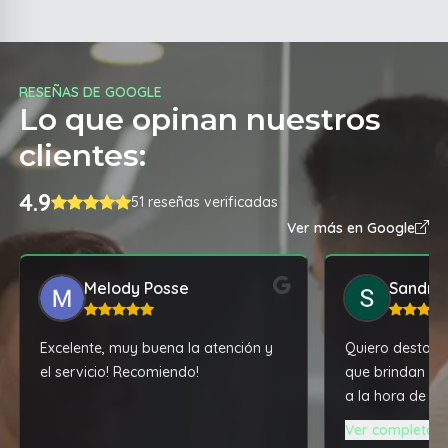
RESEÑAS DE GOOGLE
Lo que opinan nuestros
clientes:
4.9
51 reseñas verificadas
Ver más en Google
Melody Posse
Sandra
Excelente, muy buena la atención y
Quiero destacar
el servicio! Recomiendo!
que brindan y l
a la hora de c
una notebook A
Ver completa
tremenda máqu