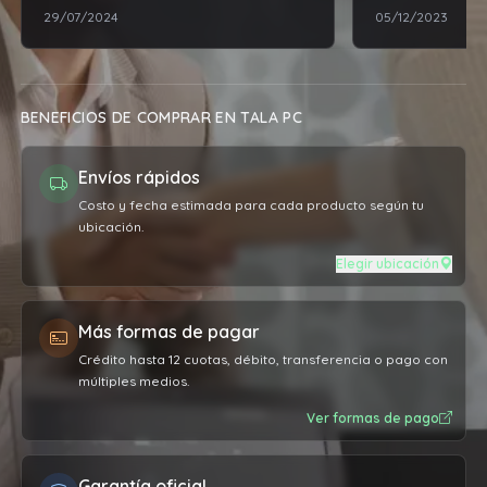
29/07/2024
05/12/2023
esperaba. Una v
depósito ya me 
estar la compr
retirar y no hu
BENEFICIOS DE COMPRAR EN TALA PC
inconveniente, 
como me lo dij
Envíos rápidos
contenta con l
atención que br
Costo y fecha estimada para cada producto según tu
ubicación.
recomiendo al
Elegir ubicación
Más formas de pagar
Crédito hasta 12 cuotas, débito, transferencia o pago con
múltiples medios.
Ver formas de pago
Garantía oficial