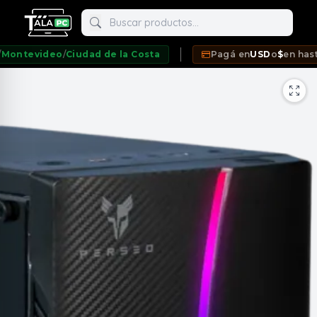
Buscar productos
tevideo
/
Ciudad de la Costa
Pagá en
USD
o
$
en hasta
12
neda