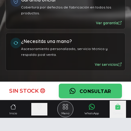
Cobertura por defectos de fabricación en todos los
productos.
Ver garantía
¿Necesitás una mano?
Ascesoramiento personalizado, servicio técnico y
respaldo post venta.
Ver servicios
SIN STOCK 😔
CONSULTAR
Inicio
Seleccionar
Menú
WhatsApp
Carrito
Somos una empresa especializada en la
reparación y
venta de Pc y Notebooks
.
Además contamos con amplio catálogo online donde