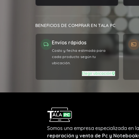
solu
prob
comp
BENEFICIOS DE COMPRAR EN TALA PC
años
servi
Envíos rápidos
Costo y fecha estimada para
cada producto según tu
ubicación.
Elegir ubicación
Somos una empresa especializada en l
reparación y venta de Pc y Notebook