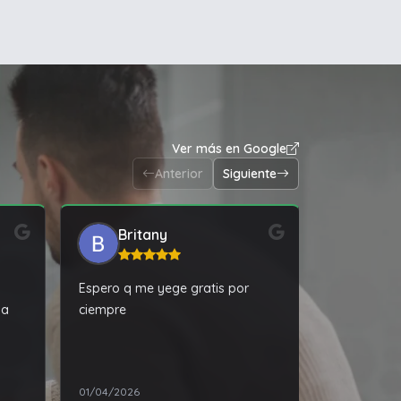
Ver más en Google
Anterior
Siguiente
Britany
kar
Espero q me yege gratis por
Compré una 
ba
ciempre
en tiempo 
relación pr
go
atención e
En
01/04/2026
12/01/2024
is