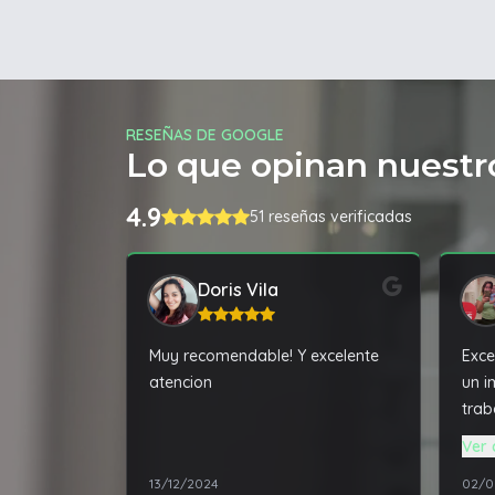
RESEÑAS DE GOOGLE
Lo que opinan nuestro
4.9
51 reseñas verificadas
Doris Vila
Muy recomendable! Y excelente
Exce
atencion
un i
trab
func
Ver 
la m
13/12/2024
02/0
supe