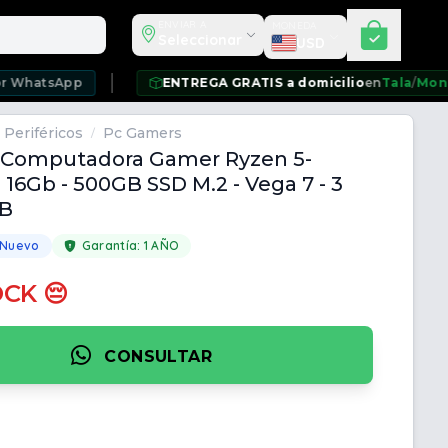
Seleccionar moneda
ENVIAR A
MONEDA
Seleccionar
USD
tsApp
ENTREGA GRATIS a domicilio
en
Tala
/
Montevid
 Periféricos
Pc Gamers
/
e Computadora Gamer Ryzen 5-
 16Gb - 500GB SSD M.2 - Vega 7 - 3
GB
 Nuevo
Garantía:
1 AÑO
OCK 😔
CONSULTAR