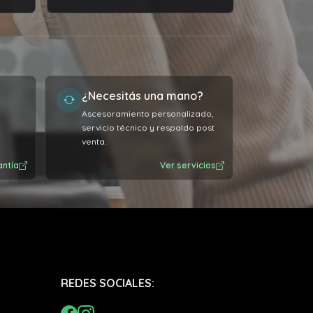
¿Necesitás una mano?
Ascesoramiento personalizado,
servicio técnico y respaldo post
venta.
antía
Ver servicios
REDES SOCIALES: