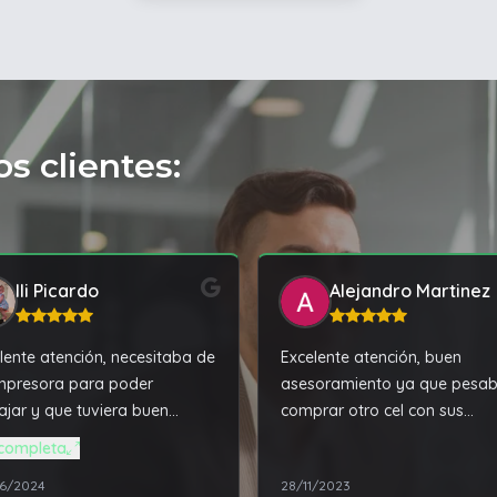
s clientes:
Ili Picardo
Alejandro Martinez
lente atención, necesitaba de
Excelente atención, buen
mpresora para poder
asesoramiento ya que pesa
ajar y que tuviera buen
comprar otro cel con sus
ionamiento, Tala PC me dio
recomendaciones compre al
completa
ejor solución a un precio
mejor, por poco dinero más. 
6/2024
28/11/2023
r accesible. Además de
cuanto al producto superó m