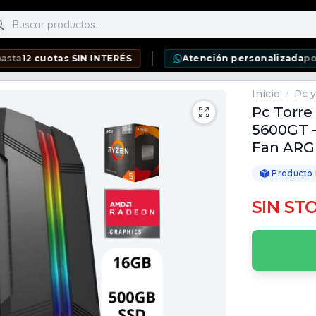
scar productos
2 cuotas SIN INTERÉS
Atención personalizada
por Wha
Inicio
Pc y
/
Pc Torr
5600GT -
Fan AR
Producto
SIN ST