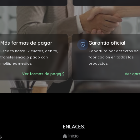
cionarme todos los
expectativas.
lemas técnico de mi
utadora que ya tiene varios
, super recomendable el
cio.
Más formas de pagar
Garantía oficial
Crédito hasta 12 cuotas, débito,
Cobertura por defectos de
transferencia o pago con
fabricación en todos los
múltiples medios.
productos.
Ver formas de pago
Ver gar
ENLACES:
a
Inicio
s
.