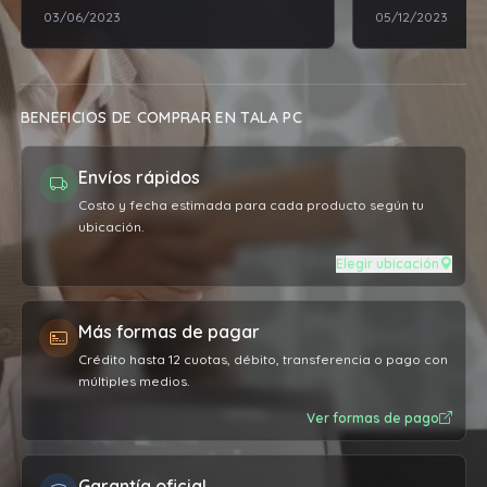
03/06/2023
05/12/2023
esperaba. Una v
depósito ya me 
estar la compr
retirar y no hu
BENEFICIOS DE COMPRAR EN TALA PC
inconveniente, 
como me lo dij
Envíos rápidos
contenta con l
atención que br
Costo y fecha estimada para cada producto según tu
ubicación.
recomiendo al
Elegir ubicación
Más formas de pagar
Crédito hasta 12 cuotas, débito, transferencia o pago con
múltiples medios.
Ver formas de pago
Garantía oficial