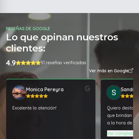
RESEÑAS DE GOOGLE
Lo que opinan nuestros
clientes:
4.9
51 reseñas verificadas
Ver más en Google
Monica Pereyra
Sandra
Excelente la atención!
Quiero destacar
que brindan y l
a la hora de c
una notebook A
Ver completa
tremenda máqu