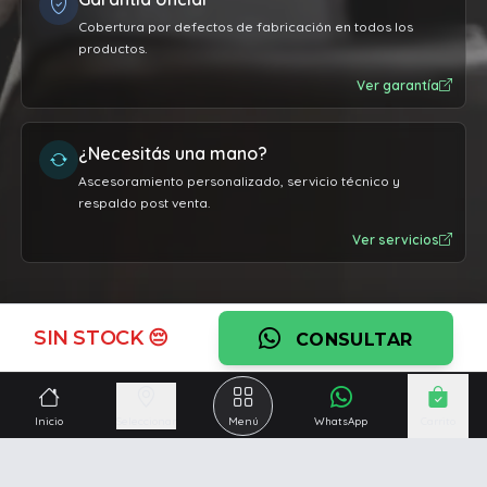
Cobertura por defectos de fabricación en todos los
productos.
Ver garantía
¿Necesitás una mano?
Ascesoramiento personalizado, servicio técnico y
respaldo post venta.
Ver servicios
SIN STOCK 😔
CONSULTAR
Inicio
Seleccionar
Menú
WhatsApp
Carrito
Somos una empresa especializada en la
reparación y
venta de Pc y Notebooks
.
Además contamos con amplio catálogo online donde