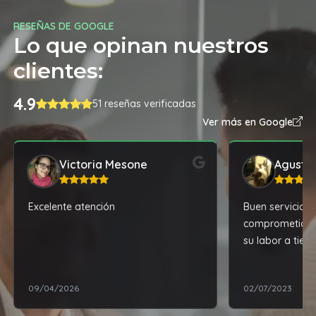
RESEÑAS DE GOOGLE
Lo que opinan nuestros
clientes:
4.9
51 reseñas verificadas
Ver más en Google
Victoria Mesone
Agustin
Excelente atención
Buen servicio, 
comprometido co
su labor a tie
resultados.
09/04/2026
02/07/2023