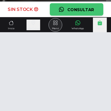
Ver garantía
SIN STOCK 😔
CONSULTAR
¿Necesitás una mano?
Ascesoramiento personalizado, servicio técnico y
Inicio
Seleccionar
Menú
WhatsApp
Carrito
respaldo post venta.
Ver servicios
Somos una empresa especializada en la
reparación y
venta de Pc y Notebooks
.
Además contamos con amplio catálogo online donde
también ofrecemos
celulares, impresoras, consolas
de videojuegos y mucho más...