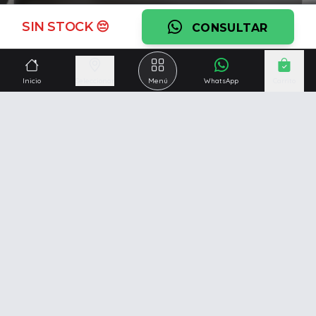
Ver garantía
SIN STOCK 😔
CONSULTAR
¿Necesitás una mano?
Ascesoramiento personalizado, servicio técnico y
Inicio
Seleccionar
Menú
WhatsApp
Carrito
respaldo post venta.
Ver servicios
Somos una empresa especializada en la
reparación y
venta de Pc y Notebooks
.
Además contamos con amplio catálogo online donde
también ofrecemos
celulares, impresoras, consolas
de videojuegos y mucho más...