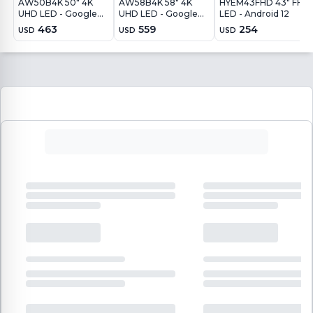
AW50B4K 50" 4K
AW58B4K 58" 4K
HYEM43FHD 43" FHD
UHD LED - Google
UHD LED - Google
LED - Android 12
TV
TV
463
559
254
USD
USD
USD