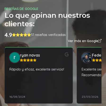
RESEÑAS DE GOOGLE
Lo que opinan nuestros
clientes:
4.9
51 reseñas verificadas
Ver más en Google
ryan navas
Federic
Rápido y eficaz, excelente servicio!
Excelente servi
Recomiendo.
16/08/2024
23/03/2026