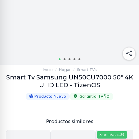
Inicio
Hogar
Smart TVs
/
/
Smart Tv Samsung UN50CU7000 50" 4K
UHD LED - TizenOS
Producto Nuevo
Garantía:
1 AÑO
Productos similares:
29
AHORRÁS
USD